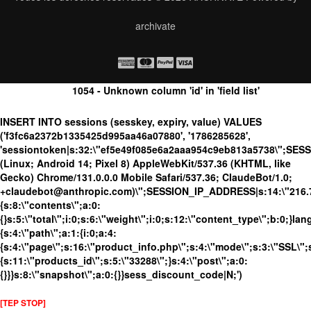
archivate
1054 - Unknown column 'id' in 'field list'
INSERT INTO sessions (sesskey, expiry, value) VALUES
('f3fc6a2372b1335425d995aa46a07880', '1786285628',
'sessiontoken|s:32:\"ef5e49f085e6a2aaa954c9eb813a5738\";SES
(Linux; Android 14; Pixel 8) AppleWebKit/537.36 (KHTML, like
Gecko) Chrome/131.0.0.0 Mobile Safari/537.36; ClaudeBot/1.0;
+claudebot@anthropic.com)\";SESSION_IP_ADDRESS|s:14:\"216.73.
{s:8:\"contents\";a:0:
{}s:5:\"total\";i:0;s:6:\"weight\";i:0;s:12:\"content_type\";b:0;}
{s:4:\"path\";a:1:{i:0;a:4:
{s:4:\"page\";s:16:\"product_info.php\";s:4:\"mode\";s:3:\"SSL\";s
{s:11:\"products_id\";s:5:\"33288\";}s:4:\"post\";a:0:
{}}}s:8:\"snapshot\";a:0:{}}sess_discount_code|N;')
[TEP STOP]