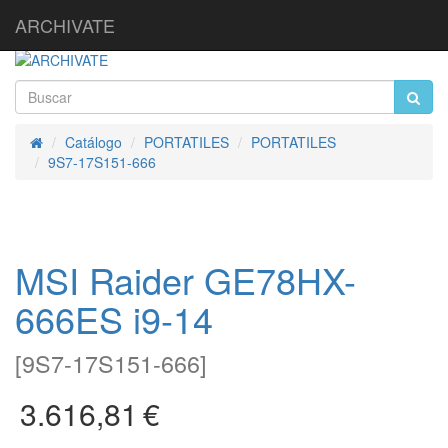
ARCHIVATE
Catálogo
PORTATILES
PORTATILES
Inicio
9S7-17S151-666
MSI Raider GE78HX-
666ES i9-14
[
9S7-17S151-666
]
3.616,81
€