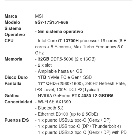
Marca
MSI
Modelo
9S7-17S151-666
Sistema
- Sin sistema operativo
Operativo
CPU
- Intel Core
i7-13700H
processor 16 cores (8 P-
cores + 8 E-cores), Max Turbo Frequency 5.0
GHz
Memoria
-
32GB
DDR5-5600 (2 x 16GB)
- 2 x slot
- Ampliable hasta 64 GB
Disco Duro
-
1TB
NVMe PCIe Gen4 SSD
Pantalla
-
17" QHD+
(2560x1600), 240Hz Refresh Rate,
IPS-Level, 100% DCI-P3(Typical)
Gráfica
- NVIDIA GeForce
RTX 4080 12 GBDR6
Conectividad
- Wi-Fi 6E AX1690
- Bluetooth 5.3
- Ethernet E3100 (up to 2.5GbE)
Puertos E/S
- 1 x puerto USB3.2 tipo-C (Gen2 / DP)
- 1 x puerto USB tipo-C (DP / Thunderbolt 4)
- 1 x puerto USB3.2 tipo-C (Gen2 / DP) with PD