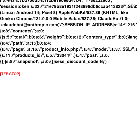
('37e4a457b2706d545f12be190e8d47b4', '1786222665',
'sessiontoken|s:32:\"21e79b8e1931f248696db6ccab412823\";SE
(Linux; Android 14; Pixel 8) AppleWebKit/537.36 (KHTML, like
Gecko) Chrome/131.0.0.0 Mobile Safari/537.36; ClaudeBot/1.0;
+claudebot@anthropic.com)\";SESSION_IP_ADDRESS|s:14:\"216.73.
{s:8:\"contents\";a:0:
{}s:5:\"total\";i:0;s:6:\"weight\";i:0;s:12:\"content_type\";b:0;}
{s:4:\"path\";a:1:{i:0;a:4:
{s:4:\"page\";s:16:\"product_info.php\";s:4:\"mode\";s:3:\"SSL\";s
{s:11:\"products_id\";s:5:\"33044\";}s:4:\"post\";a:0:
{}}}s:8:\"snapshot\";a:0:{}}sess_discount_code|N;')
[TEP STOP]