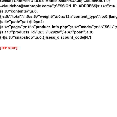
Gecko) Chrome/131.0.0.0 Mobile Safari/537.36; ClaudeBot/1.0;
+claudebot@anthropic.com)\";SESSION_IP_ADDRESS|s:14:\"216.73.
{s:8:\"contents\";a:0:
{}s:5:\"total\";i:0;s:6:\"weight\";i:0;s:12:\"content_type\";b:0;}
{s:4:\"path\";a:1:{i:0;a:4:
{s:4:\"page\";s:16:\"product_info.php\";s:4:\"mode\";s:3:\"SSL\";s
{s:11:\"products_id\";s:5:\"32926\";}s:4:\"post\";a:0:
{}}}s:8:\"snapshot\";a:0:{}}sess_discount_code|N;')
[TEP STOP]