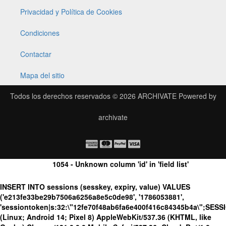
Privacidad y Política de Cookies
Condiciones
Contactar
Mapa del sitio
Todos los derechos reservados © 2026
ARCHIVATE
Powered by
archivate
1054 - Unknown column 'id' in 'field list'
INSERT INTO sessions (sesskey, expiry, value) VALUES
('e213fe33be29b7506a6256a8e5c0de98', '1786053881',
'sessiontoken|s:32:\"12fe70f48ab6fa6e400f416c84345b4a\";SES
(Linux; Android 14; Pixel 8) AppleWebKit/537.36 (KHTML, like