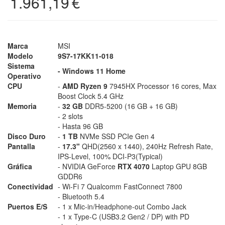
1.961,19
€
Marca
MSI
Modelo
9S7-17KK11-018
Sistema
- Windows 11 Home
Operativo
CPU
-
AMD Ryzen 9
7945HX Processor 16 cores, Max
Boost Clock 5.4 GHz
Memoria
-
32 GB
DDR5-5200 (16 GB + 16 GB)
- 2 slots
- Hasta 96 GB
Disco Duro
-
1 TB
NVMe SSD PCIe Gen 4
Pantalla
-
17.3"
QHD(2560 x 1440), 240Hz Refresh Rate,
IPS-Level, 100% DCI-P3(Typical)
Gráfica
- NVIDIA GeForce
RTX 4070
Laptop GPU 8GB
GDDR6
Conectividad
- Wi-Fi 7 Qualcomm FastConnect 7800
- Bluetooth 5.4
Puertos E/S
- 1 x Mic-in/Headphone-out Combo Jack
- 1 x Type-C (USB3.2 Gen2 / DP) with PD