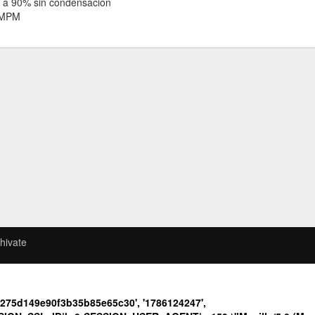
 a 90% sin condensación
 MPM
hivate
e275d149e90f3b35b85e65c30', '1786124247',