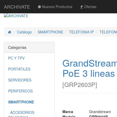
ARCHIVATE
Nuevos Productos
Ofertas
Catálogo
SMARTPHONE
TELEFONIA IP
TELEFON
Inicio
Categorías
PC Y TPV
GrandStrea
PoE 3 linea
PORTATILES
SERVIDORES
[
GRP2603P
]
PERIFERICOS
SMARTPHONE
Marca
Grandstream
ACCESORIOS
Modelo
GRP2603P