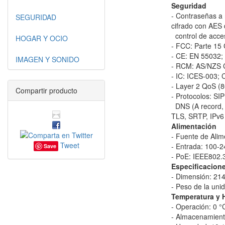
Seguridad
- Contraseñas a 
SEGURIDAD
cifrado con AES 
control de acce
HOGAR Y OCIO
- FCC: Parte 15
- CE: EN 55032;
IMAGEN Y SONIDO
- RCM: AS/NZS 
- IC: ICES-003; 
- Layer 2 QoS (8
Compartir producto
- Protocolos: 
DNS (A record,
TLS, SRTP, IPv6
Alimentación
- Fuente de Alim
Tweet
- Entrada: 100-
Save
- PoE: IEEE802.
Especificacione
- Dimensión: 214
- Peso de la uni
Temperatura y
- Operación: 0 °
- Almacenamient