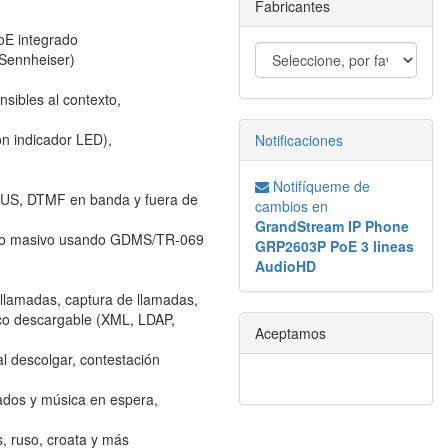
Fabricantes
oE integrado
 Sennheiser)
nsibles al contexto,
n indicador LED),
Notificaciones
Notifíqueme de
PUS, DTMF en banda y fuera de
cambios en
GrandStream IP Phone
ento masivo usando GDMS/TR-069
GRP2603P PoE 3 lineas
AudioHD
e llamadas, captura de llamadas,
ico descargable (XML, LDAP,
Aceptamos
l descolgar, contestación
zados y música en espera,
s, ruso, croata y más