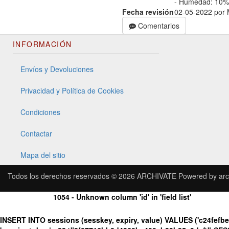
- Humedad: 10%
Fecha revisión
02-05-2022 por
Comentarios
INFORMACIÓN
Envíos y Devoluciones
Privacidad y Política de Cookies
Condiciones
Contactar
Mapa del sitio
Todos los derechos reservados © 2026
ARCHIVATE
Powered by
arc
1054 - Unknown column 'id' in 'field list'
INSERT INTO sessions (sesskey, expiry, value) VALUES ('c24fefb