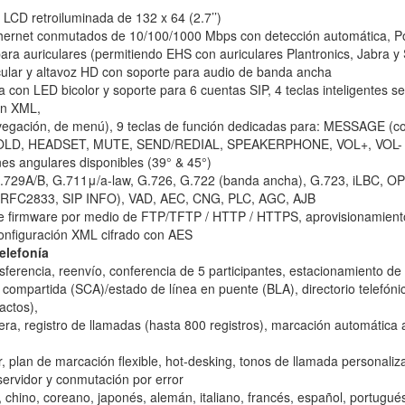
a LCD retroiluminada de 132 x 64 (2.7’’)
thernet conmutados de 10/100/1000 Mbps con detección automática, P
ara auriculares (permitiendo EHS con auriculares Plantronics, Jabra y
cular y altavoz HD con soporte para audio de banda ancha
ea con LED bicolor y soporte para 6 cuentas SIP, 4 teclas inteligentes se
on XML,
vegación, de menú), 9 teclas de función dedicadas para: MESSAGE (co
D, HEADSET, MUTE, SEND/REDIAL, SPEAKERPHONE, VOL+, VOL-
nes angulares disponibles (39° & 45°)
G.729A/B, G.711μ/a-law, G.726, G.722 (banda ancha), G.723, iLBC, O
, RFC2833, SIP INFO), VAD, AEC, CNG, PLC, AGC, AJB
 de firmware por medio de FTP/TFTP / HTTP / HTTPS, aprovisionami
configuración XML cifrado con AES
elefonía
nsferencia, reenvío, conferencia de 5 participantes, estacionamiento d
compartida (SCA)/estado de línea en puente (BLA), directorio telefón
actos),
a, registro de llamadas (hasta 800 registros), marcación automática a
, plan de marcación flexible, hot-desking, tonos de llamada personali
ervidor y conmutación por error
, chino, coreano, japonés, alemán, italiano, francés, español, portugué