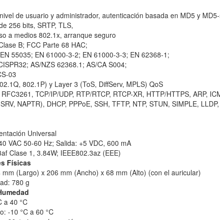
nivel de usuario y administrador, autenticación basada en MD5 y MD5-
de 256 bits, SRTP, TLS,
so a medios 802.1x, arranque seguro
 Clase B; FCC Parte 68 HAC;
 EN 55035; EN 61000-3-2; EN 61000-3-3; EN 62368-1;
CISPR32; AS/NZS 62368.1; AS/CA S004;
CS-03
02.1Q, 802.1P) y Layer 3 (ToS, DiffServ, MPLS) QoS
SIP RFC3261, TCP/IP/UDP, RTP/RTCP, RTCP-XR, HTTP/HTTPS, ARP, IC
 SRV, NAPTR), DHCP, PPPoE, SSH, TFTP, NTP, STUN, SIMPLE, LLDP, 
entación Universal
240 VAC 50-60 Hz; Salida: +5 VDC, 600 mA
3af Clase 1, 3.84W; IEEE802.3az (EEE)
s Físicas
 mm (Largo) x 206 mm (Ancho) x 68 mm (Alto) (con el auricular)
dad: 780 g
 Humedad
C a 40 °C
o: -10 °C a 60 °C