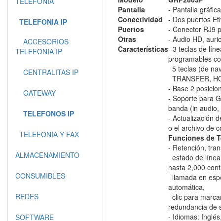
TELEFONIA
Pantalla
- Pantalla gráfic
Conectividad
- Dos puertos E
TELEFONIA IP
Puertos
- Conector RJ9 p
Otras
- Audio HD, auri
ACCESORIOS
Características
- 3 teclas de lín
TELEFONIA IP
programables c
5 teclas (de na
CENTRALITAS IP
TRANSFER, HOL
- Base 2 posicio
GATEWAY
- Soporte para 
banda (in audio
TELEFONOS IP
- Actualización
o el archivo de 
TELEFONIA Y FAX
Funciones de T
- Retención, tra
ALMACENAMIENTO
estado de línea 
hasta 2,000 cont
CONSUMIBLES
llamada en esper
automática,
REDES
clic para marcar
redundancia de s
- Idiomas: Inglés
SOFTWARE