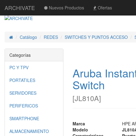
ARCHIVATE
Nuevos Productos
Ofertas
Catálogo
REDES
SWITCHES Y PUNTOS ACCESO
Inicio
Categorías
PC Y TPV
Aruba Insta
Switch
PORTATILES
SERVIDORES
[
JL810A
]
PERIFERICOS
SMARTPHONE
Marca
HPE A
Modelo
JL810
ALMACENAMIENTO
Características
Puerto