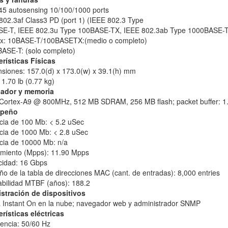
-45 autosensing 10/100/1000 ports
802.3af Class3 PD (port 1) (IEEE 802.3 Type
SE-T, IEEE 802.3u Type 100BASE-TX, IEEE 802.3ab Type 1000BASE-T
ex: 10BASE-T/100BASETX:(medio o completo)
BASE-T: (solo completo)
erísticas Físicas
nsiones: 157.0(d) x 173.0(w) x 39.1(h) mm
 1.70 lb (0.77 kg)
ador y memoria
Cortex-A9 @ 800MHz, 512 MB SDRAM, 256 MB flash; packet buffer: 
peño
ncia de 100 Mb: < 5.2 uSec
ncia de 1000 Mb: < 2.8 uSec
ncia de 10000 Mb: n/a
imiento (Mpps): 11.90 Mpps
cidad: 16 Gbps
o de la tabla de direcciones MAC (cant. de entradas): 8,000 entries
abilidad MTBF (años): 188.2
stración de dispositivos
a Instant On en la nube; navegador web y administrador SNMP
erísticas eléctricas
uencia: 50/60 Hz