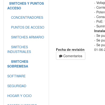
- Volta
SWITCHES Y PUNTOS
- Corri
ACCESO
- Pote
- Cons
CONCENTRADORES
- PoE:
- Sumin
PUNTOS DE ACCESO
Instal
- Se pu
SWITCHES ARMARIO
- Se pu
- Se pu
SWITCHES
Fecha de revisión
01-06-
INDUSTRIALES
Comentarios
SWITCHES
SOBREMESA
SOFTWARE
SEGURIDAD
HOGAR Y OCIO