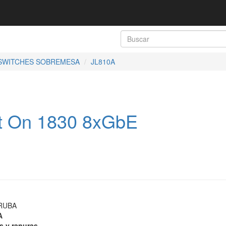
SWITCHES SOBREMESA
JL810A
nt On 1830 8xGbE
RUBA
A
s y ranuras