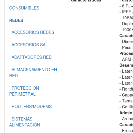
- 8 RJ
CONSUMIBLES
- IEEE 
- 10BA
REDES
- Dupl
- 1000
ACCESORIOS REDES
Caract
- Dime
ACCESORIOS SAI
- Peso:
Proces
ADAPTADORES RED
- ARM 
Desem
ALMACENAMIENTO EN
- Late
RED
- Late
- Late
PROTECCION
- Rend
PERIMETRAL
- Capa
- Tamañ
ROUTERS/MODEMS
- Confi
Admini
- Arub
SISTEMAS
Caract
ALIMENTACION
- Frec