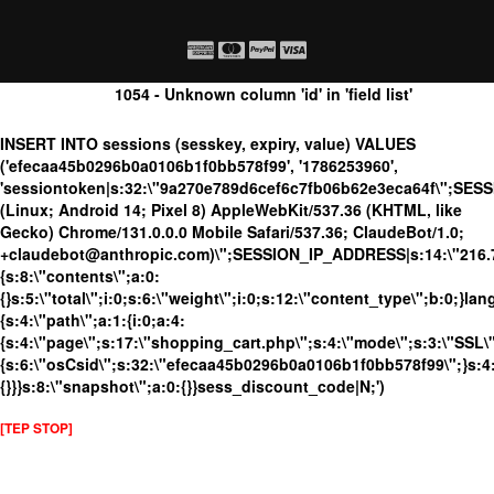
1054 - Unknown column 'id' in 'field list'
INSERT INTO sessions (sesskey, expiry, value) VALUES
('efecaa45b0296b0a0106b1f0bb578f99', '1786253960',
'sessiontoken|s:32:\"9a270e789d6cef6c7fb06b62e3eca64f\";SES
(Linux; Android 14; Pixel 8) AppleWebKit/537.36 (KHTML, like
Gecko) Chrome/131.0.0.0 Mobile Safari/537.36; ClaudeBot/1.0;
+claudebot@anthropic.com)\";SESSION_IP_ADDRESS|s:14:\"216.73.
{s:8:\"contents\";a:0:
{}s:5:\"total\";i:0;s:6:\"weight\";i:0;s:12:\"content_type\";b:0;}
{s:4:\"path\";a:1:{i:0;a:4:
{s:4:\"page\";s:17:\"shopping_cart.php\";s:4:\"mode\";s:3:\"SSL\";
{s:6:\"osCsid\";s:32:\"efecaa45b0296b0a0106b1f0bb578f99\";}s:4:
{}}}s:8:\"snapshot\";a:0:{}}sess_discount_code|N;')
[TEP STOP]