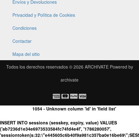
Envíos y Devoluciones
Privacidad y Política de Cookies
Condiciones
Contactar
Mapa del sitio
Todos los derechos reservados © 2026
ARCHIVATE
Powered by
archivate
1054 - Unknown column 'id' in 'field list'
INSERT INTO sessions (sesskey, expiry, value) VALUES
('ab7236d1e34e6973533584fc74fd4e4f', '1786280057',
'sessiontoken|s:32:\"e445605c6b40f9a981c357ba0e16be69\";SE