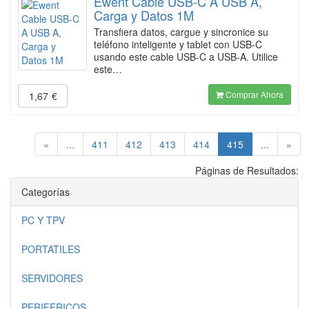
Ewent Cable USB-C A USB A,
Carga y Datos 1M
Transfiera datos, cargue y sincronice su
teléfono inteligente y tablet con USB-C
usando este cable USB-C a USB-A. Utilice
este…
Comprar Ahora
1,67
€
(current)
«
...
411
412
413
414
415
...
»
Páginas de Resultados:
Categorías
PC Y TPV
PORTATILES
SERVIDORES
PERIFERICOS