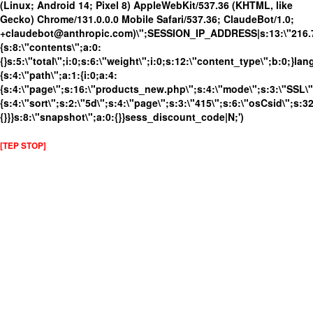
(Linux; Android 14; Pixel 8) AppleWebKit/537.36 (KHTML, like
Gecko) Chrome/131.0.0.0 Mobile Safari/537.36; ClaudeBot/1.0;
+claudebot@anthropic.com)\";SESSION_IP_ADDRESS|s:13:\"216.73.
{s:8:\"contents\";a:0:
{}s:5:\"total\";i:0;s:6:\"weight\";i:0;s:12:\"content_type\";b:0;}
{s:4:\"path\";a:1:{i:0;a:4:
{s:4:\"page\";s:16:\"products_new.php\";s:4:\"mode\";s:3:\"SSL\";
{s:4:\"sort\";s:2:\"5d\";s:4:\"page\";s:3:\"415\";s:6:\"osCsid\";s
{}}}s:8:\"snapshot\";a:0:{}}sess_discount_code|N;')
[TEP STOP]