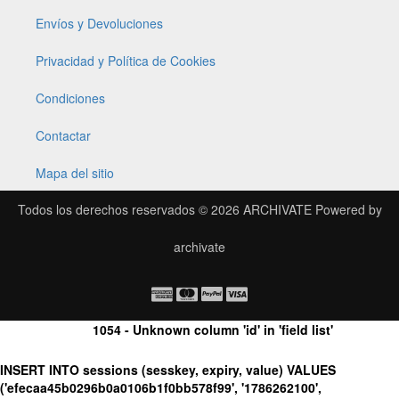
Envíos y Devoluciones
Privacidad y Política de Cookies
Condiciones
Contactar
Mapa del sitio
Todos los derechos reservados © 2026
ARCHIVATE
Powered by
archivate
1054 - Unknown column 'id' in 'field list'
INSERT INTO sessions (sesskey, expiry, value) VALUES
('efecaa45b0296b0a0106b1f0bb578f99', '1786262100',