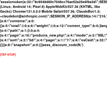
'sessiontoken|s:32:\"8c9548d80c7048cc76ae52a25e6f6a3d\";SES
(Linux; Android 14; Pixel 8) AppleWebKit/537.36 (KHTML, like
Gecko) Chrome/131.0.0.0 Mobile Safari/537.36; ClaudeBot/1.0;
+claudebot@anthropic.com)\";SESSION_IP_ADDRESS|s:14:\"216.73.
{s:8:\"contents\";a:0:
{}s:5:\"total\";i:0;s:6:\"weight\";i:0;s:12:\"content_type\";b:0;}
{s:4:\"path\";a:1:{i:0;a:4:
{s:4:\"page\";s:16:\"products_new.php\";s:4:\"mode\";s:3:\"SSL\";
{s:4:\"sort\";s:2:\"5d\";s:4:\"page\";s:1:\"1\";s:6:\"osCsid\";s:3
{}}}s:8:\"snapshot\";a:0:{}}sess_discount_code|N;')
[TEP STOP]