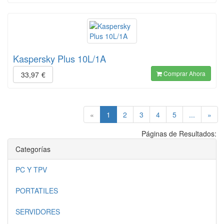
Kaspersky Plus 10L/1A
Comprar Ahora
33,97
€
(current)
«
1
2
3
4
5
...
»
Páginas de Resultados:
Categorías
PC Y TPV
PORTATILES
SERVIDORES