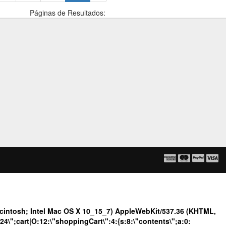
Páginas de Resultados:
ntosh; Intel Mac OS X 10_15_7) AppleWebKit/537.36 (KHTML,
\";cart|O:12:\"shoppingCart\":4:{s:8:\"contents\";a:0: