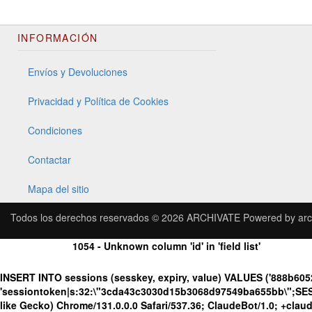
INFORMACIÓN
Envíos y Devoluciones
Privacidad y Política de Cookies
Condiciones
Contactar
Mapa del sitio
Todos los derechos reservados © 2026
ARCHIVATE
Powered by
arc
1054 - Unknown column 'id' in 'field list'
INSERT INTO sessions (sesskey, expiry, value) VALUES ('888b60
'sessiontoken|s:32:\"3cda43c3030d15b3068d97549ba655bb\";SES
like Gecko) Chrome/131.0.0.0 Safari/537.36; ClaudeBot/1.0; +cla