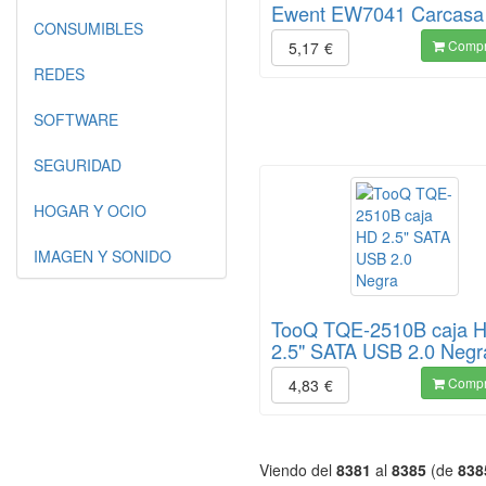
Ewent EW7041 Carcasa 
CONSUMIBLES
Compr
5,17
€
REDES
SOFTWARE
SEGURIDAD
HOGAR Y OCIO
IMAGEN Y SONIDO
TooQ TQE-2510B caja 
2.5" SATA USB 2.0 Negr
Compr
4,83
€
Viendo del
8381
al
8385
(de
838