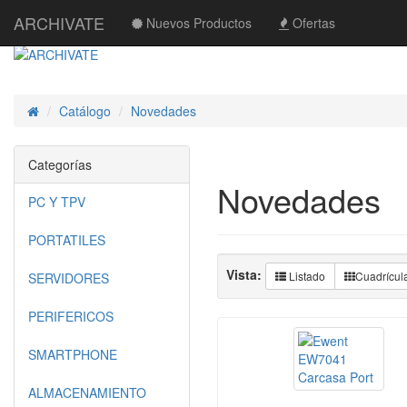
ARCHIVATE
Nuevos Productos
Ofertas
Catálogo
Novedades
Inicio
Categorías
Novedades
PC Y TPV
PORTATILES
Vista:
Listado
Cuadrícul
SERVIDORES
PERIFERICOS
SMARTPHONE
ALMACENAMIENTO