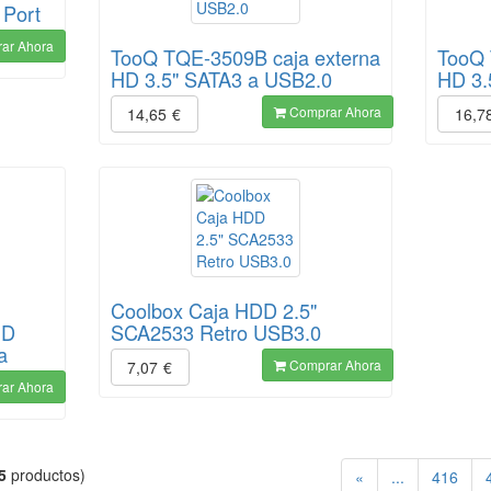
Port
ar Ahora
TooQ TQE-3509B caja externa
TooQ 
HD 3.5" SATA3 a USB2.0
HD 3.
Comprar Ahora
14,65
€
16,7
Coolbox Caja HDD 2.5"
HD
SCA2533 Retro USB3.0
a
Comprar Ahora
7,07
€
ar Ahora
5
productos)
«
...
416