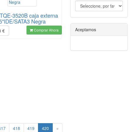
TQE-3520B caja externa
5"IDE/SATA3 Negra
Aceptamos
Comprar Ahora
8
€
(current)
417
418
419
420
»