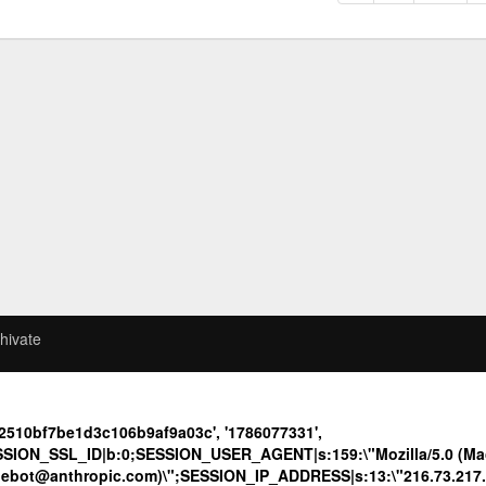
hivate
52510bf7be1d3c106b9af9a03c', '1786077331',
SION_SSL_ID|b:0;SESSION_USER_AGENT|s:159:\"Mozilla/5.0 (Maci
udebot@anthropic.com)\";SESSION_IP_ADDRESS|s:13:\"216.73.217.24