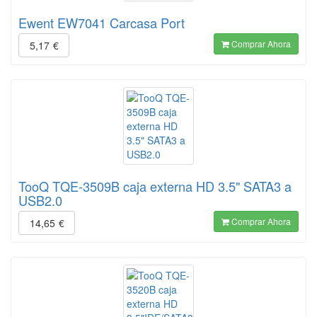
Ewent EW7041 Carcasa Port
Comprar Ahora
5,17
€
TooQ TQE-3509B caja externa HD 3.5" SATA3 a
USB2.0
Comprar Ahora
14,65
€