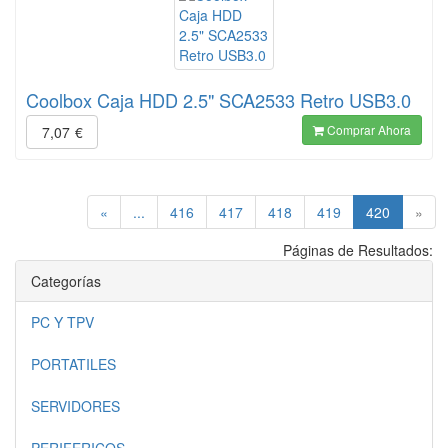
Coolbox Caja HDD 2.5" SCA2533 Retro USB3.0
Comprar Ahora
7,07
€
(current)
«
...
416
417
418
419
420
»
Páginas de Resultados:
Categorías
PC Y TPV
PORTATILES
SERVIDORES