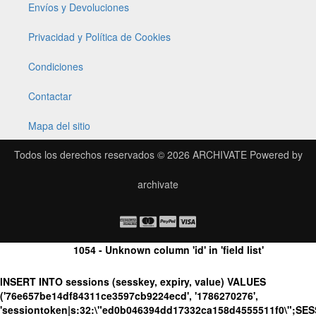
Envíos y Devoluciones
Privacidad y Política de Cookies
Condiciones
Contactar
Mapa del sitio
Todos los derechos reservados © 2026
ARCHIVATE
Powered by
archivate
1054 - Unknown column 'id' in 'field list'
INSERT INTO sessions (sesskey, expiry, value) VALUES
('76e657be14df84311ce3597cb9224ecd', '1786270276',
'sessiontoken|s:32:\"ed0b046394dd17332ca158d4555511f0\";SE