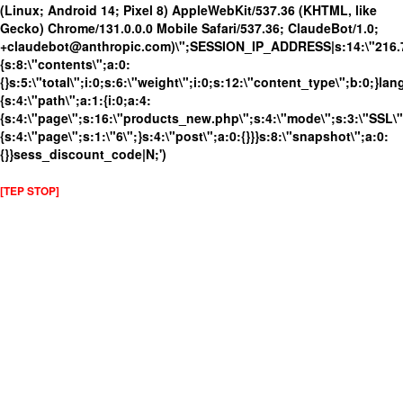
(Linux; Android 14; Pixel 8) AppleWebKit/537.36 (KHTML, like
Gecko) Chrome/131.0.0.0 Mobile Safari/537.36; ClaudeBot/1.0;
+claudebot@anthropic.com)\";SESSION_IP_ADDRESS|s:14:\"216.73.
{s:8:\"contents\";a:0:
{}s:5:\"total\";i:0;s:6:\"weight\";i:0;s:12:\"content_type\";b:0;}
{s:4:\"path\";a:1:{i:0;a:4:
{s:4:\"page\";s:16:\"products_new.php\";s:4:\"mode\";s:3:\"SSL\";
{s:4:\"page\";s:1:\"6\";}s:4:\"post\";a:0:{}}}s:8:\"snapshot\";a:0:
{}}sess_discount_code|N;')
[TEP STOP]