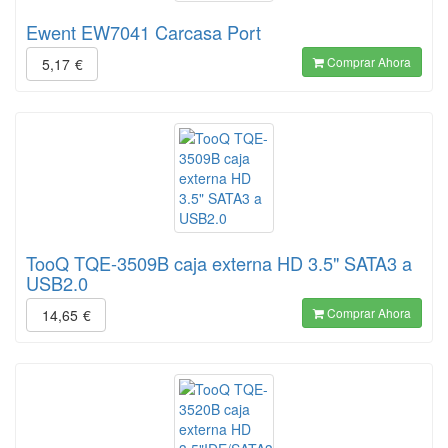
Ewent EW7041 Carcasa Port
Comprar Ahora
5,17
€
TooQ TQE-3509B caja externa HD 3.5" SATA3 a
USB2.0
Comprar Ahora
14,65
€