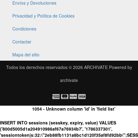
Envíos y Devoluciones
Privacidad y Política de Cookies
Condiciones
Contactar
Mapa del sitio
Todos los derechos reservados © 2026
ARCHIVATE
Powered by
archivate
1054 - Unknown column 'id' in 'field list'
INSERT INTO sessions (sesskey, expiry, value) VALUES
('800d5005d1a204910986af67a76934b7', '1786337301',
'sessiontoken|s:32:\"2eb88fb1131a8bc1d120f35af8fd92bb\";SES