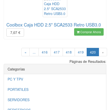
Coolbox Caja HDD 2.5" SCA2533 Retro USB3.0
Comprar Ahora
7,07
€
(current)
«
...
416
417
418
419
420
»
Páginas de Resultados:
Categorías
PC Y TPV
PORTATILES
SERVIDORES