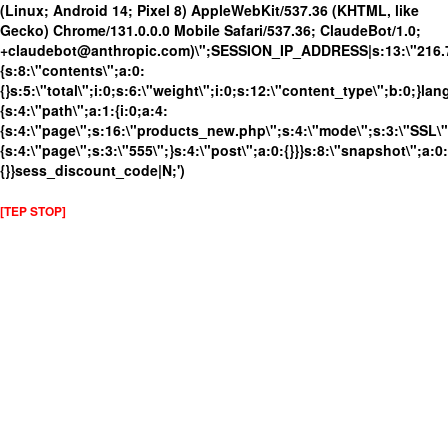
(Linux; Android 14; Pixel 8) AppleWebKit/537.36 (KHTML, like
Gecko) Chrome/131.0.0.0 Mobile Safari/537.36; ClaudeBot/1.0;
+claudebot@anthropic.com)\";SESSION_IP_ADDRESS|s:13:\"216.73.
{s:8:\"contents\";a:0:
{}s:5:\"total\";i:0;s:6:\"weight\";i:0;s:12:\"content_type\";b:0;}
{s:4:\"path\";a:1:{i:0;a:4:
{s:4:\"page\";s:16:\"products_new.php\";s:4:\"mode\";s:3:\"SSL\";
{s:4:\"page\";s:3:\"555\";}s:4:\"post\";a:0:{}}}s:8:\"snapshot\";a:0:
{}}sess_discount_code|N;')
[TEP STOP]