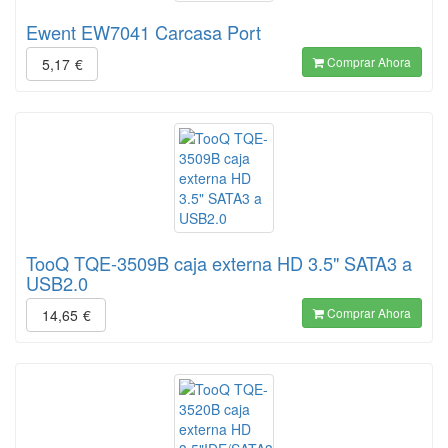
Ewent EW7041 Carcasa Port
Comprar Ahora
5,17
€
TooQ TQE-3509B caja externa HD 3.5" SATA3 a
USB2.0
Comprar Ahora
14,65
€