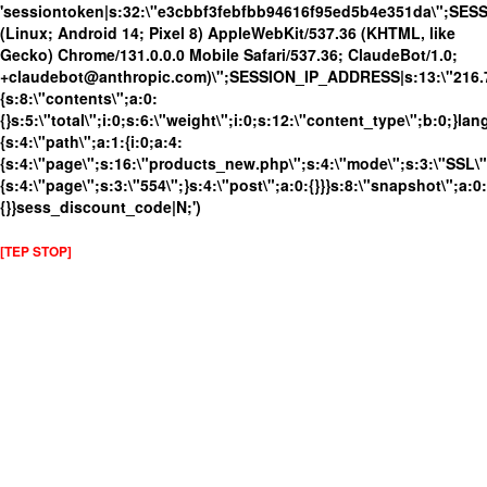
'sessiontoken|s:32:\"e3cbbf3febfbb94616f95ed5b4e351da\";SES
(Linux; Android 14; Pixel 8) AppleWebKit/537.36 (KHTML, like
Gecko) Chrome/131.0.0.0 Mobile Safari/537.36; ClaudeBot/1.0;
+claudebot@anthropic.com)\";SESSION_IP_ADDRESS|s:13:\"216.73.
{s:8:\"contents\";a:0:
{}s:5:\"total\";i:0;s:6:\"weight\";i:0;s:12:\"content_type\";b:0;}
{s:4:\"path\";a:1:{i:0;a:4:
{s:4:\"page\";s:16:\"products_new.php\";s:4:\"mode\";s:3:\"SSL\";
{s:4:\"page\";s:3:\"554\";}s:4:\"post\";a:0:{}}}s:8:\"snapshot\";a:0:
{}}sess_discount_code|N;')
[TEP STOP]