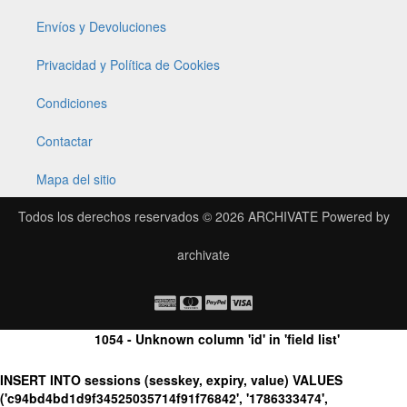
Envíos y Devoluciones
Privacidad y Política de Cookies
Condiciones
Contactar
Mapa del sitio
Todos los derechos reservados © 2026
ARCHIVATE
Powered by
archivate
1054 - Unknown column 'id' in 'field list'
INSERT INTO sessions (sesskey, expiry, value) VALUES
('c94bd4bd1d9f34525035714f91f76842', '1786333474',