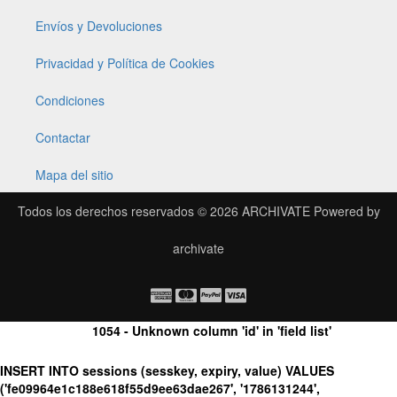
Envíos y Devoluciones
Privacidad y Política de Cookies
Condiciones
Contactar
Mapa del sitio
Todos los derechos reservados © 2026
ARCHIVATE
Powered by
archivate
1054 - Unknown column 'id' in 'field list'
INSERT INTO sessions (sesskey, expiry, value) VALUES
('fe09964e1c188e618f55d9ee63dae267', '1786131244',