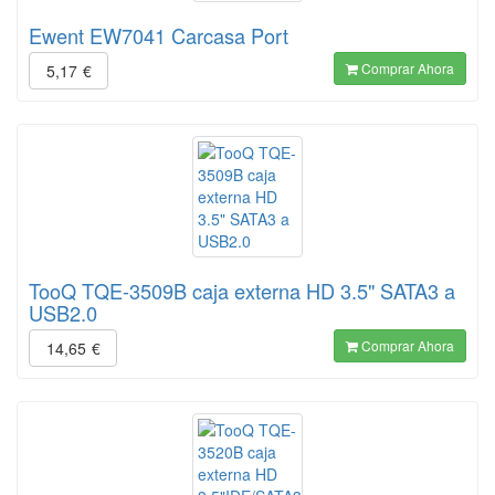
Ewent EW7041 Carcasa Port
Comprar Ahora
5,17
€
TooQ TQE-3509B caja externa HD 3.5" SATA3 a
USB2.0
Comprar Ahora
14,65
€