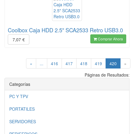
Coolbox Caja HDD 2.5" SCA2533 Retro USB3.0
Comprar Ahora
7,07
€
(current)
«
...
416
417
418
419
420
»
Páginas de Resultados:
Categorías
PC Y TPV
PORTATILES
SERVIDORES