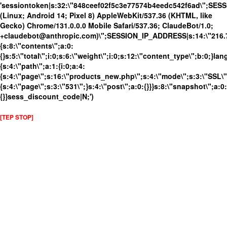
'sessiontoken|s:32:\"848ceef02f5c3e77574b4eedc542f6ad\";SES
(Linux; Android 14; Pixel 8) AppleWebKit/537.36 (KHTML, like
Gecko) Chrome/131.0.0.0 Mobile Safari/537.36; ClaudeBot/1.0;
+claudebot@anthropic.com)\";SESSION_IP_ADDRESS|s:14:\"216.73.
{s:8:\"contents\";a:0:
{}s:5:\"total\";i:0;s:6:\"weight\";i:0;s:12:\"content_type\";b:0;}
{s:4:\"path\";a:1:{i:0;a:4:
{s:4:\"page\";s:16:\"products_new.php\";s:4:\"mode\";s:3:\"SSL\";
{s:4:\"page\";s:3:\"531\";}s:4:\"post\";a:0:{}}}s:8:\"snapshot\";a:0:
{}}sess_discount_code|N;')
[TEP STOP]