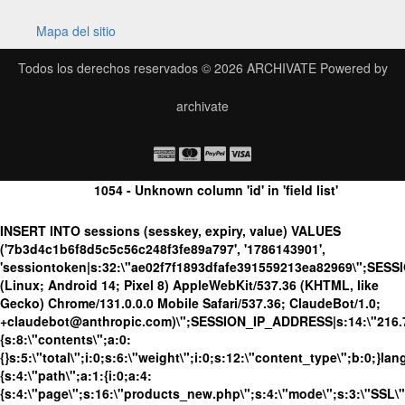
Mapa del sitio
Todos los derechos reservados © 2026
ARCHIVATE
Powered by
archivate
1054 - Unknown column 'id' in 'field list'
INSERT INTO sessions (sesskey, expiry, value) VALUES
('7b3d4c1b6f8d5c5c56c248f3fe89a797', '1786143901',
'sessiontoken|s:32:\"ae02f7f1893dfafe391559213ea82969\";SES
(Linux; Android 14; Pixel 8) AppleWebKit/537.36 (KHTML, like
Gecko) Chrome/131.0.0.0 Mobile Safari/537.36; ClaudeBot/1.0;
+claudebot@anthropic.com)\";SESSION_IP_ADDRESS|s:14:\"216.73.
{s:8:\"contents\";a:0:
{}s:5:\"total\";i:0;s:6:\"weight\";i:0;s:12:\"content_type\";b:0;}
{s:4:\"path\";a:1:{i:0;a:4:
{s:4:\"page\";s:16:\"products_new.php\";s:4:\"mode\";s:3:\"SSL\";