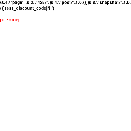
{s:4:\"page\";s:3:\"428\";}s:4:\"post\";a:0:{}}}s:8:\"snapshot\";a:0:
{}}sess_discount_code|N;')
[TEP STOP]