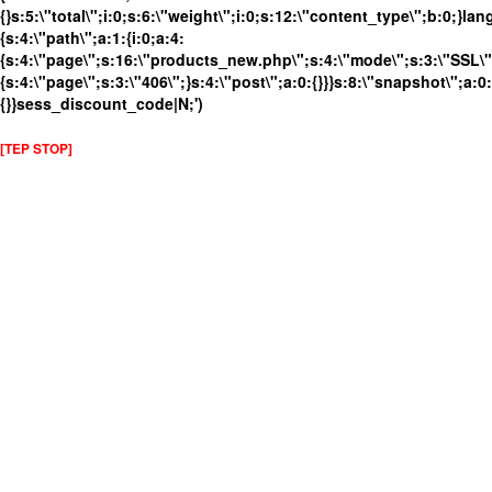
{}s:5:\"total\";i:0;s:6:\"weight\";i:0;s:12:\"content_type\";b:0;}
{s:4:\"path\";a:1:{i:0;a:4:
{s:4:\"page\";s:16:\"products_new.php\";s:4:\"mode\";s:3:\"SSL\";
{s:4:\"page\";s:3:\"406\";}s:4:\"post\";a:0:{}}}s:8:\"snapshot\";a:0:
{}}sess_discount_code|N;')
[TEP STOP]