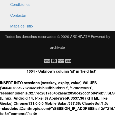
Condiciones
Contactar
Mapa del sitio
Todos los derechos reservados © 2026
ARCHIVATE
Powered by
archivate
1054 - Unknown column 'id' in 'field list'
INSERT INTO sessions (sesskey, expiry, value) VALUES
('46646765e97629461cf9b80fbb3d9117', '1786123891',
'sessiontoken|s:32:\"ec2817e5452aeac2050c42ccd15841eb\";SE
(Linux; Android 14; Pixel 8) AppleWebKit/537.36 (KHTML, like
Gecko) Chrome/131.0.0.0 Mobile Safari/537.36; ClaudeBot/1.0;
+claudebot@anthropic.com)\";SESSION_IP_ADDRESS|s:12:\"216.73.
{s:8:\"contents\";a:0: