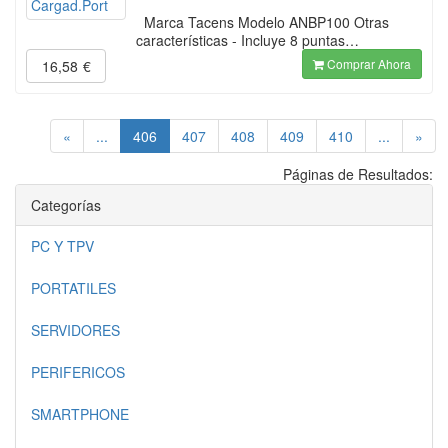
Marca Tacens Modelo ANBP100 Otras
características - Incluye 8 puntas…
Comprar Ahora
16,58
€
(current)
«
...
406
407
408
409
410
...
»
Páginas de Resultados:
Categorías
PC Y TPV
PORTATILES
SERVIDORES
PERIFERICOS
SMARTPHONE