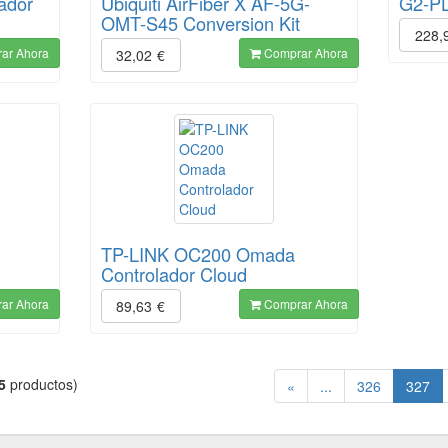
ador
Ubiquiti AirFiber X AF-5G-
G2-P
OMT-S45 Conversion Kit
228,
ar Ahora
Comprar Ahora
32,02
€
TP-LINK OC200 Omada
Controlador Cloud
ar Ahora
Comprar Ahora
89,63
€
5
productos)
(cu
«
...
326
327