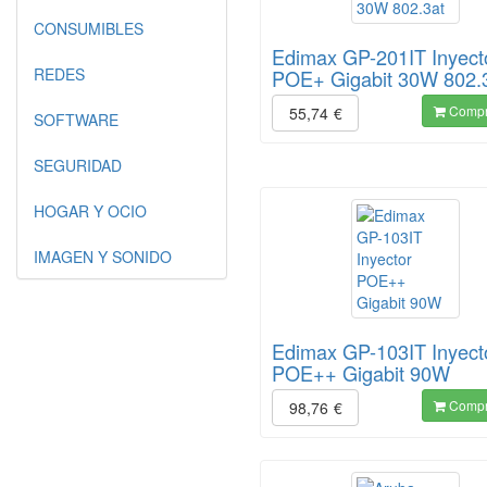
CONSUMIBLES
Edimax GP-201IT Inyect
REDES
POE+ Gigabit 30W 802.
Compr
55,74
€
SOFTWARE
SEGURIDAD
HOGAR Y OCIO
IMAGEN Y SONIDO
Edimax GP-103IT Inyect
POE++ Gigabit 90W
Compr
98,76
€