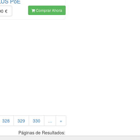
LUS PoE
Comprar Ahora
90
€
rrent)
328
329
330
...
»
Páginas de Resultados: