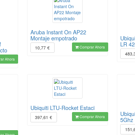
Aruba Instant On AP22
Montaje empotrado
Ubiqui
f
LR 42
Comprar Ahora
10,77
€
cto
483,
ar Ahora
Ubiquiti LTU-Rocket Estaci
Ubiqu
Comprar Ahora
397,61
€
5Ghz
151,
ar Ahora