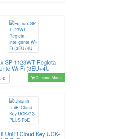
x SP-1123WT Regleta
igente Wi-Fi (3EU+4U
Comprar Ahora
4
€
iti UniFi Cloud Key UCK-