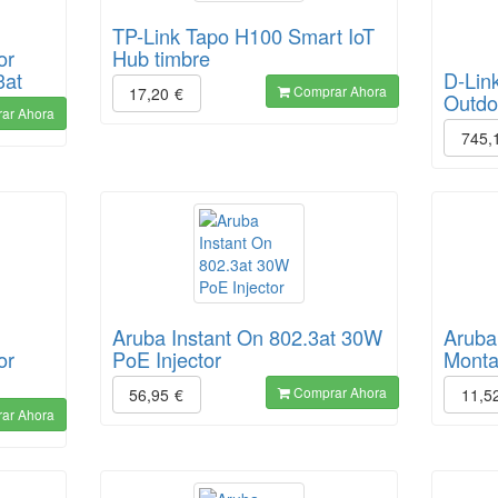
TP-Link Tapo H100 Smart IoT
or
Hub timbre
3at
D-Lin
Comprar Ahora
17,20
€
Outdo
ar Ahora
745,
Aruba Instant On 802.3at 30W
Aruba
or
PoE Injector
Monta
Comprar Ahora
56,95
€
11,5
ar Ahora