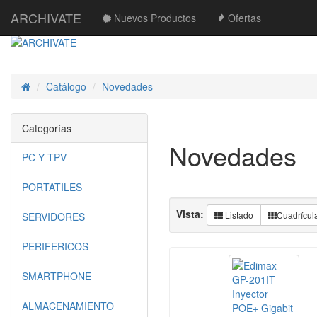
ARCHIVATE
Nuevos Productos
Ofertas
Catálogo
Novedades
Inicio
Categorías
Novedades
PC Y TPV
PORTATILES
Vista:
Listado
Cuadrícul
SERVIDORES
PERIFERICOS
SMARTPHONE
ALMACENAMIENTO