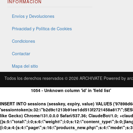
INFORMACIÓN
Envíos y Devoluciones
Privacidad y Política de Cookies
Condiciones
Contactar
Mapa del sitio
Todos los derechos reservados © 2026
ARCHIVATE
Powered by
arc
1054 - Unknown column 'id' in 'field list'
INSERT INTO sessions (sesskey, expiry, value) VALUES ('97898d
'sessiontoken|s:32:\"b2d9c1213b91ee1dd513f2721458a817\";SES
like Gecko) Chrome/131.0.0.0 Safari/537.36; ClaudeBot/1.0; +cla
{}s:5:\"total\";i:0;s:6:\"weight\";i:0;s:12:\"content_type\";b:0;}
{i:0;a:4:{s:4:\"page\";s:16:\"products_new.php\";s:4:\"mode\";s:3: