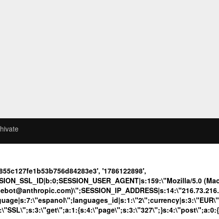
hivate
6855c127fe1b53b756d84283e3', '1786122898',
SION_SSL_ID|b:0;SESSION_USER_AGENT|s:159:\"Mozilla/5.0 (Maci
udebot@anthropic.com)\";SESSION_IP_ADDRESS|s:14:\"216.73.216.14
language|s:7:\"espanol\";languages_id|s:1:\"2\";currency|s:3:\"EUR\
\"SSL\";s:3:\"get\";a:1:{s:4:\"page\";s:3:\"327\";}s:4:\"post\";a:0