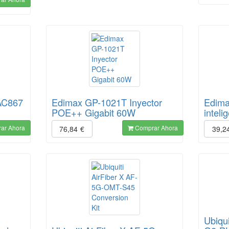
AC867
Edimax GP-1021T Inyector
Edima
POE++ Gigabit 60W
intel
ar Ahora
Comprar Ahora
76,84
€
39,2
Ubiqu