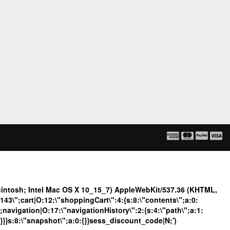
ntosh; Intel Mac OS X 10_15_7) AppleWebKit/537.36 (KHTML,
3\";cart|O:12:\"shoppingCart\":4:{s:8:\"contents\";a:0:
";navigation|O:17:\"navigationHistory\":2:{s:4:\"path\";a:1:
:{}}}s:8:\"snapshot\";a:0:{}}sess_discount_code|N;')