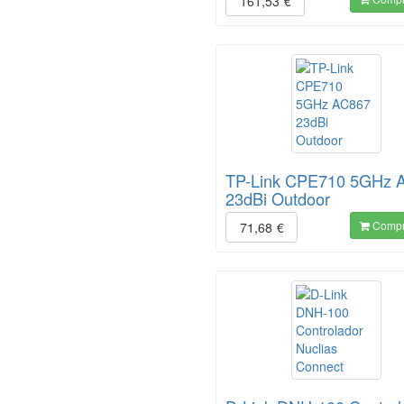
161,53
€
TP-Link CPE710 5GHz 
23dBi Outdoor
Compr
71,68
€