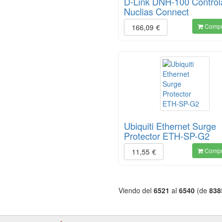
D-Link DNH-100 Control
Nuclias Connect
Compr
166,09
€
Ubiquiti Ethernet Surge
Protector ETH-SP-G2
Compr
11,55
€
Viendo del
6521
al
6540
(de
838