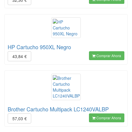
32,30
€
HP Cartucho 950XL Negro
Comprar Ahora
43,84
€
Brother Cartucho Multipack LC1240VALBP
Comprar Ahora
57,03
€