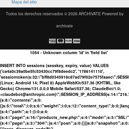
Mapa del sitio
Todos los derechos reservados © 2026
ARCHIVATE
Powered by
archivate
1054 - Unknown column 'id' in 'field list'
INSERT INTO sessions (sesskey, expiry, value) VALUES
('ca4a0c39a0be5fc53430cc79f8deedc2', '1786141110',
'sessiontoken|s:32:\"bff8d0345918c87ad79f02e7575faaec\";SES
(Linux; Android 14; Pixel 8) AppleWebKit/537.36 (KHTML, like
Gecko) Chrome/131.0.0.0 Mobile Safari/537.36; ClaudeBot/1.0;
+claudebot@anthropic.com)\";SESSION_IP_ADDRESS|s:14:\"216.73.
{s:8:\"contents\";a:0:
{}s:5:\"total\";i:0;s:6:\"weight\";i:0;s:12:\"content_type\";b:0;}
{s:4:\"path\";a:1:{i:0;a:4:
{s:4:\"page\";s:16:\"products_new.php\";s:4:\"mode\";s:3:\"SSL\";
{s:4:\"page\";s:3:\"304\";}s:4:\"post\";a:0:{}}}s:8:\"snapshot\";a:0:
{}}sess_discount_code|N;')