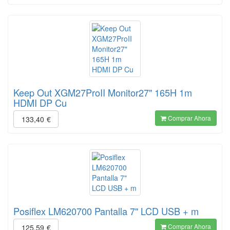
Keep Out XGM27ProII Monitor27" 165H 1m
HDMI DP Cu
Comprar Ahora
133,40
€
Posiflex LM620700 Pantalla 7" LCD USB + m
Comprar Ahora
125,59
€