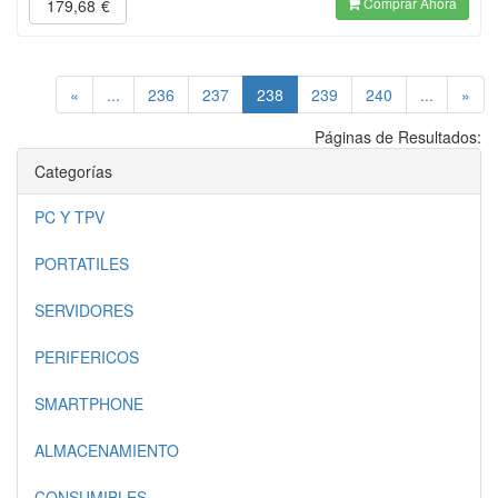
Comprar Ahora
179,68
€
(current)
«
...
236
237
238
239
240
...
»
Páginas de Resultados:
Categorías
PC Y TPV
PORTATILES
SERVIDORES
PERIFERICOS
SMARTPHONE
ALMACENAMIENTO
CONSUMIBLES