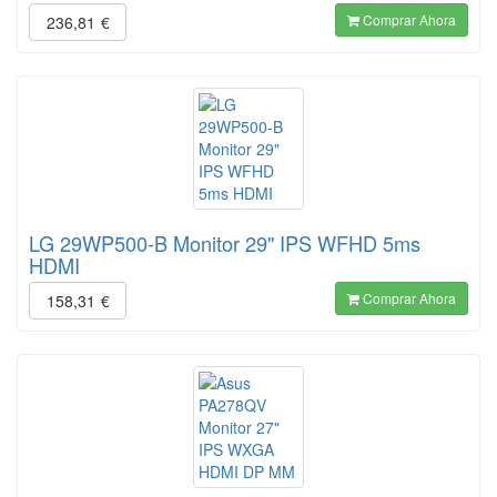
Comprar Ahora
236,81
€
LG 29WP500-B Monitor 29" IPS WFHD 5ms
HDMI
Comprar Ahora
158,31
€