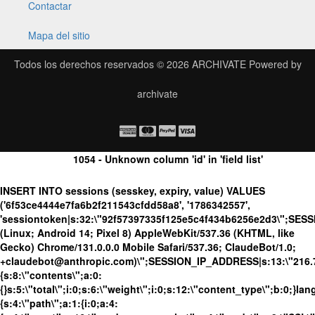
Contactar
Mapa del sitio
Todos los derechos reservados © 2026
ARCHIVATE
Powered by
archivate
1054 - Unknown column 'id' in 'field list'
INSERT INTO sessions (sesskey, expiry, value) VALUES
('6f53ce4444e7fa6b2f211543cfdd58a8', '1786342557',
'sessiontoken|s:32:\"92f57397335f125e5c4f434b6256e2d3\";SES
(Linux; Android 14; Pixel 8) AppleWebKit/537.36 (KHTML, like
Gecko) Chrome/131.0.0.0 Mobile Safari/537.36; ClaudeBot/1.0;
+claudebot@anthropic.com)\";SESSION_IP_ADDRESS|s:13:\"216.73.
{s:8:\"contents\";a:0:
{}s:5:\"total\";i:0;s:6:\"weight\";i:0;s:12:\"content_type\";b:0;}
{s:4:\"path\";a:1:{i:0;a:4: