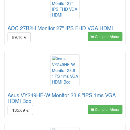
AOC 27B2H Monitor 27" IPS FHD VGA HDMI
Comprar Ahora
89,10
€
Asus VY249HE-W Monitor 23.8 "IPS 1ms VGA
HDMI Bco
Comprar Ahora
135,69
€