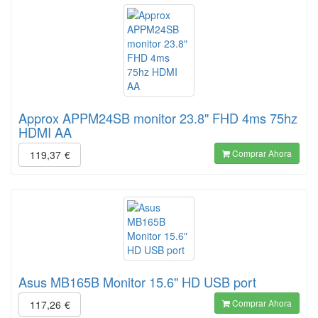
Approx APPM24SB monitor 23.8" FHD 4ms 75hz
HDMI AA
Comprar Ahora
119,37
€
Asus MB165B Monitor 15.6" HD USB port
Comprar Ahora
117,26
€