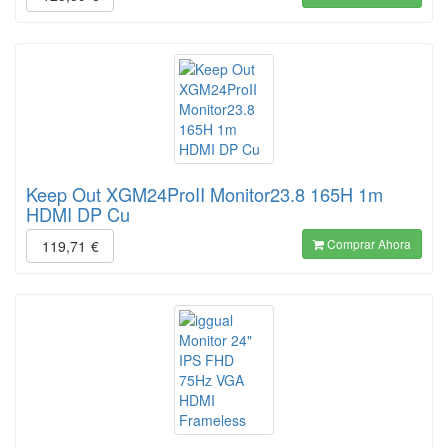
Keep Out XGM24ProII Monitor23.8 165H 1m
HDMI DP Cu
Comprar Ahora
119,71
€