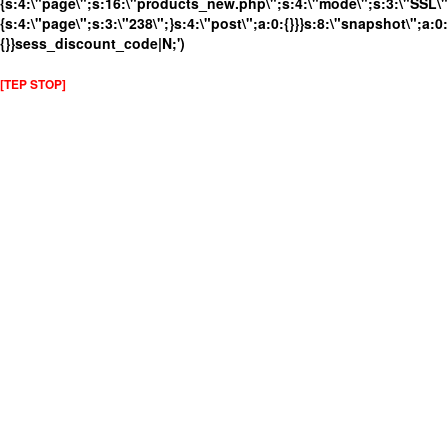
{s:4:\"page\";s:16:\"products_new.php\";s:4:\"mode\";s:3:\"SSL\";
{s:4:\"page\";s:3:\"238\";}s:4:\"post\";a:0:{}}}s:8:\"snapshot\";a:0:
{}}sess_discount_code|N;')
[TEP STOP]