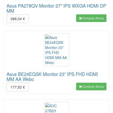
Asus PA278QV Monitor 27" IPS WXGA HDMI DP
MM
Comprar Ahora
288,04
€
Asus BE24EQSK Monitor 23" IPS FHD HDMI
MM AA Webc
Comprar Ahora
177,52
€