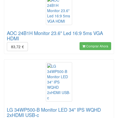
AOC 24B1H Monitor 23.6" Led 16:9 5ms VGA
HDMI
Comprar Ahora
83,72
€
LG 34WP500-B Monitor LED 34" IPS WQHD
2xHDMI USB-c