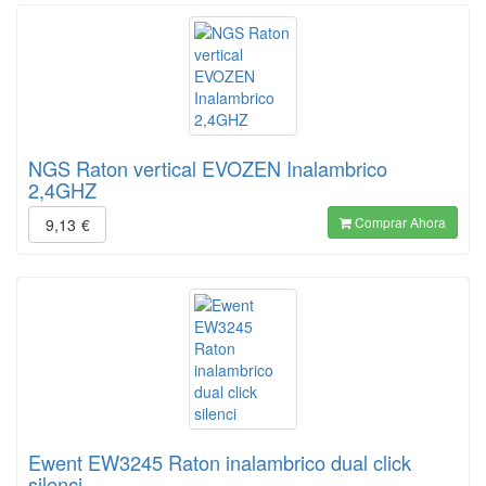
NGS Raton vertical EVOZEN Inalambrico
2,4GHZ
Comprar Ahora
9,13
€
Ewent EW3245 Raton inalambrico dual click
silenci