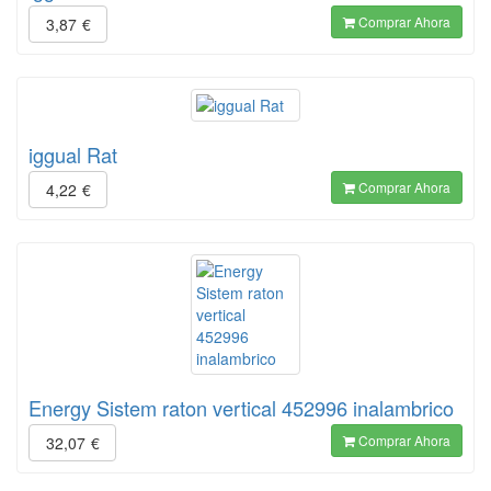
Comprar Ahora
3,87
€
iggual Rat
Comprar Ahora
4,22
€
Energy Sistem raton vertical 452996 inalambrico
Comprar Ahora
32,07
€