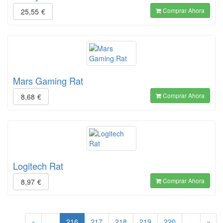
Comprar Ahora
25,55
€
Mars Gaming Rat
Comprar Ahora
8,68
€
Logitech Rat
Comprar Ahora
8,97
€
(current)
«
...
216
217
218
219
220
...
»