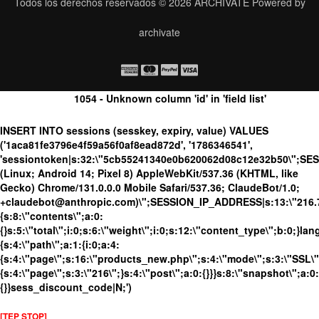
Todos los derechos reservados © 2026
ARCHIVATE
Powered by
archivate
1054 - Unknown column 'id' in 'field list'
INSERT INTO sessions (sesskey, expiry, value) VALUES
('1aca81fe3796e4f59a56f0af8ead872d', '1786346541',
'sessiontoken|s:32:\"5cb55241340e0b620062d08c12e32b50\";SE
(Linux; Android 14; Pixel 8) AppleWebKit/537.36 (KHTML, like
Gecko) Chrome/131.0.0.0 Mobile Safari/537.36; ClaudeBot/1.0;
+claudebot@anthropic.com)\";SESSION_IP_ADDRESS|s:13:\"216.73.
{s:8:\"contents\";a:0:
{}s:5:\"total\";i:0;s:6:\"weight\";i:0;s:12:\"content_type\";b:0;}
{s:4:\"path\";a:1:{i:0;a:4:
{s:4:\"page\";s:16:\"products_new.php\";s:4:\"mode\";s:3:\"SSL\";
{s:4:\"page\";s:3:\"216\";}s:4:\"post\";a:0:{}}}s:8:\"snapshot\";a:0:
{}}sess_discount_code|N;')
[TEP STOP]