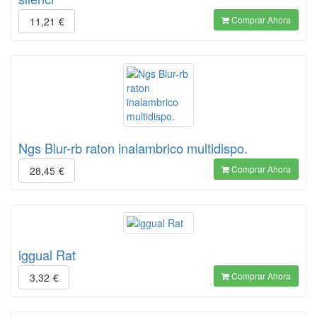
Comprar Ahora
11,21
€
Ngs Blur-rb raton inalambrico multidispo.
Comprar Ahora
28,45
€
iggual Rat
Comprar Ahora
3,32
€