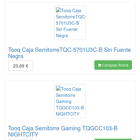
Tooq Caja SemitorreTQC-5701U3C-B Sin Fuente
Negra
Comprar Ahora
23,69
€
Tooq Caja Semitorre Gaming TQGCC103-B
NIGHTCITY