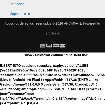
Contactar
Mapa del sitio
Todos los derechos reservados © 2026
ARCHIVATE
Powered by
archivate
1054 - Unknown column 'id' in 'field list'
INSERT INTO sessions (sesskey, expiry, value) VALUES
('ee6311a457e6ce10ecef0b7c34618aa8', '1786261909',
'sessiontoken|s:32:\"6a8f2c59a613cb7dfc0a175b14f86aeb\";SES
(Linux; Android 14; Pixel 8) AppleWebKit/537.36 (KHTML, like
Gecko) Chrome/131.0.0.0 Mobile Safari/537.36; ClaudeBot/1.0;
+claudebot@anthropic.com)\";SESSION_IP_ADDRESS|s:14:\"216.73.
{s:8:\"contents\";a:0:
{}s:5:\"total\";i:0;s:6:\"weight\";i:0;s:12:\"content_type\";b:0;}
{s:4:\"path\";a:1:{i:0;a:4: