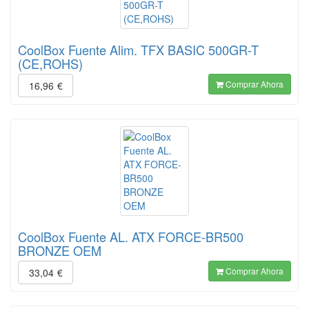
CoolBox Fuente Alim. TFX BASIC 500GR-T
(CE,ROHS)
Comprar Ahora
16,96
€
CoolBox Fuente AL. ATX FORCE-BR500
BRONZE OEM
Comprar Ahora
33,04
€