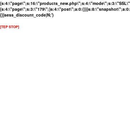
{s:4:\"page\";s:16:\"products_new.php\";s:4:\"mode\";s:3:\"SSL\";
{s:4:\"page\";s:3:\"179\";}s:4:\"post\";a:0:{}}}s:8:\"snapshot\";a:0:
{}}sess_discount_code|N;')
[TEP STOP]