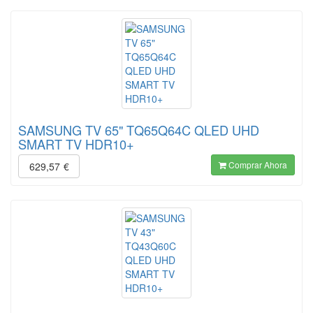
SAMSUNG TV 65" TQ65Q64C QLED UHD
SMART TV HDR10+
Comprar Ahora
629,57
€