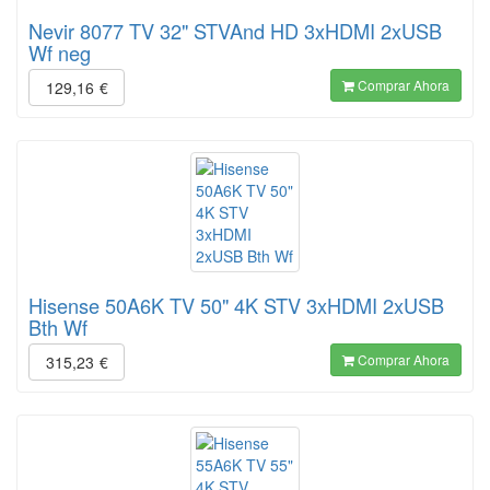
Nevir 8077 TV 32" STVAnd HD 3xHDMI 2xUSB
Wf neg
Comprar Ahora
129,16
€
Hisense 50A6K TV 50" 4K STV 3xHDMI 2xUSB
Bth Wf
Comprar Ahora
315,23
€