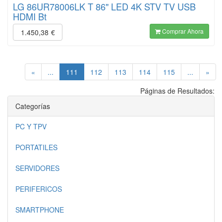
LG 86UR78006LK T 86" LED 4K STV TV USB
HDMI Bt
Comprar Ahora
1.450,38
€
(current)
«
...
111
112
113
114
115
...
»
Páginas de Resultados:
Categorías
PC Y TPV
PORTATILES
SERVIDORES
PERIFERICOS
SMARTPHONE