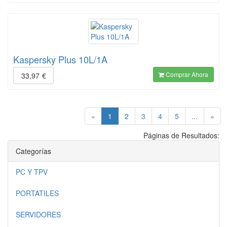
Kaspersky Plus 10L/1A
Comprar Ahora
33,97
€
(current)
«
1
2
3
4
5
...
»
Páginas de Resultados:
Categorías
PC Y TPV
PORTATILES
SERVIDORES