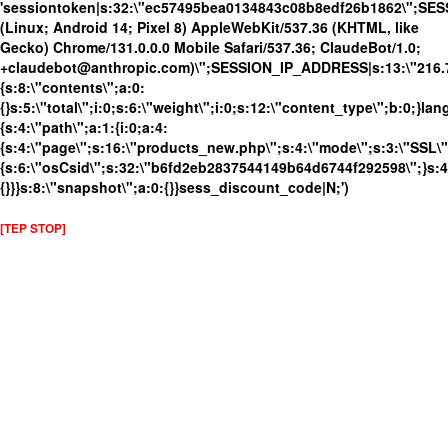
'sessiontoken|s:32:\"ec57495bea0134843c08b8edf26b1862\";SE
(Linux; Android 14; Pixel 8) AppleWebKit/537.36 (KHTML, like
Gecko) Chrome/131.0.0.0 Mobile Safari/537.36; ClaudeBot/1.0;
+claudebot@anthropic.com)\";SESSION_IP_ADDRESS|s:13:\"216.73.
{s:8:\"contents\";a:0:
{}s:5:\"total\";i:0;s:6:\"weight\";i:0;s:12:\"content_type\";b:0;}
{s:4:\"path\";a:1:{i:0;a:4:
{s:4:\"page\";s:16:\"products_new.php\";s:4:\"mode\";s:3:\"SSL\";
{s:6:\"osCsid\";s:32:\"b6fd2eb2837544149b64d6744f292598\";}s:4:
{}}}s:8:\"snapshot\";a:0:{}}sess_discount_code|N;')
[TEP STOP]