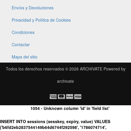
Envíos y Devoluciones
Privacidad y Política de Cookies
Condiciones
Contactar
Mapa del sitio
Todos los derechos reservados © 2026
ARCHIVATE
Powered by
archivate
1054 - Unknown column 'id' in 'field list'
INSERT INTO sessions (sesskey, expiry, value) VALUES
('b6fd2eb2837544149b64d6744f292598', '1786074714',