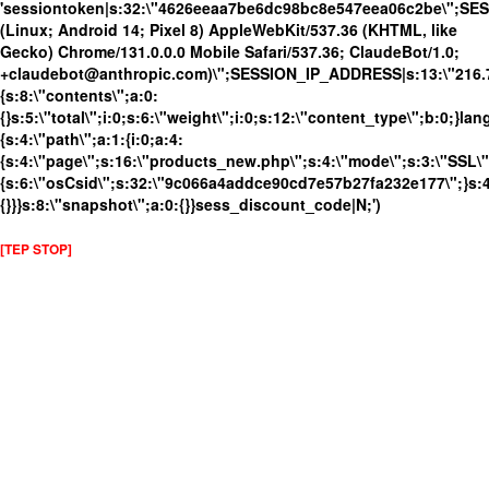
'sessiontoken|s:32:\"4626eeaa7be6dc98bc8e547eea06c2be\";SE
(Linux; Android 14; Pixel 8) AppleWebKit/537.36 (KHTML, like
Gecko) Chrome/131.0.0.0 Mobile Safari/537.36; ClaudeBot/1.0;
+claudebot@anthropic.com)\";SESSION_IP_ADDRESS|s:13:\"216.73.
{s:8:\"contents\";a:0:
{}s:5:\"total\";i:0;s:6:\"weight\";i:0;s:12:\"content_type\";b:0;}
{s:4:\"path\";a:1:{i:0;a:4:
{s:4:\"page\";s:16:\"products_new.php\";s:4:\"mode\";s:3:\"SSL\";
{s:6:\"osCsid\";s:32:\"9c066a4addce90cd7e57b27fa232e177\";}s:4:
{}}}s:8:\"snapshot\";a:0:{}}sess_discount_code|N;')
[TEP STOP]