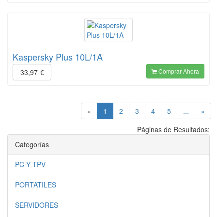
Kaspersky Plus 10L/1A
Comprar Ahora
33,97
€
(current)
«
1
2
3
4
5
...
»
Páginas de Resultados:
Categorías
PC Y TPV
PORTATILES
SERVIDORES