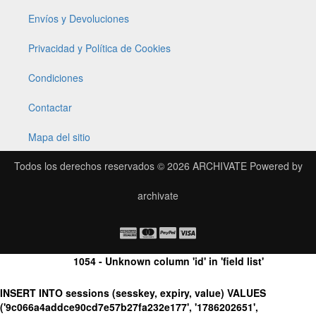
Envíos y Devoluciones
Privacidad y Política de Cookies
Condiciones
Contactar
Mapa del sitio
Todos los derechos reservados © 2026
ARCHIVATE
Powered by
archivate
1054 - Unknown column 'id' in 'field list'
INSERT INTO sessions (sesskey, expiry, value) VALUES
('9c066a4addce90cd7e57b27fa232e177', '1786202651',