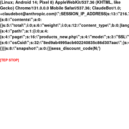
(Linux; Android 14; Pixel 8) AppleWebKit/537.36 (KHTML, like
Gecko) Chrome/131.0.0.0 Mobile Safari/537.36; ClaudeBot/1.0;
+claudebot@anthropic.com)\";SESSION_IP_ADDRESS|s:13:\"216.73.
{s:8:\"contents\";a:0:
{}s:5:\"total\";i:0;s:6:\"weight\";i:0;s:12:\"content_type\";b:0;}
{s:4:\"path\";a:1:{i:0;a:4:
{s:4:\"page\";s:16:\"products_new.php\";s:4:\"mode\";s:3:\"SSL\";
{s:6:\"osCsid\";s:32:\"8ed9ab4995acb602240835c86d307aac\";}s:4
{}}}s:8:\"snapshot\";a:0:{}}sess_discount_code|N;')
[TEP STOP]