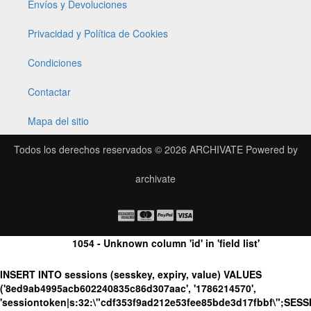
Envíos y Devoluciones
Privacidad y Política de Cookies
Condiciones
Contactar
Mapa del sitio
Todos los derechos reservados © 2026
ARCHIVATE
Powered by
archivate
1054 - Unknown column 'id' in 'field list'
INSERT INTO sessions (sesskey, expiry, value) VALUES
('8ed9ab4995acb602240835c86d307aac', '1786214570',
'sessiontoken|s:32:\"cdf353f9ad212e53fee85bde3d17fbbf\";SES