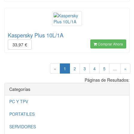
Kaspersky Plus 10L/1A
Comprar Ahora
33,97
€
(current)
«
1
2
3
4
5
...
»
Páginas de Resultados:
Categorías
PC Y TPV
PORTATILES
SERVIDORES