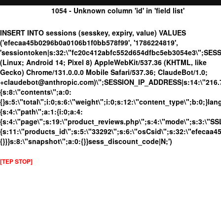
1054 - Unknown column 'id' in 'field list'
INSERT INTO sessions (sesskey, expiry, value) VALUES
('efecaa45b0296b0a0106b1f0bb578f99', '1786224819',
'sessiontoken|s:32:\"fc20c412abfc552d654dfbc5eb3054e3\";SES
(Linux; Android 14; Pixel 8) AppleWebKit/537.36 (KHTML, like
Gecko) Chrome/131.0.0.0 Mobile Safari/537.36; ClaudeBot/1.0;
+claudebot@anthropic.com)\";SESSION_IP_ADDRESS|s:14:\"216.73.
{s:8:\"contents\";a:0:
{}s:5:\"total\";i:0;s:6:\"weight\";i:0;s:12:\"content_type\";b:0;}
{s:4:\"path\";a:1:{i:0;a:4:
{s:4:\"page\";s:19:\"product_reviews.php\";s:4:\"mode\";s:3:\"SSL\
{s:11:\"products_id\";s:5:\"33292\";s:6:\"osCsid\";s:32:\"efecaa
{}}}s:8:\"snapshot\";a:0:{}}sess_discount_code|N;')
[TEP STOP]