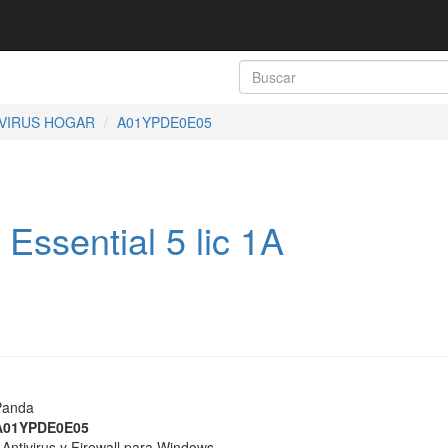
IVIRUS HOGAR
A01YPDE0E05
ssential 5 lic 1A
Panda
A01YPDE0E05
- Antivirus y Firewall para Windows