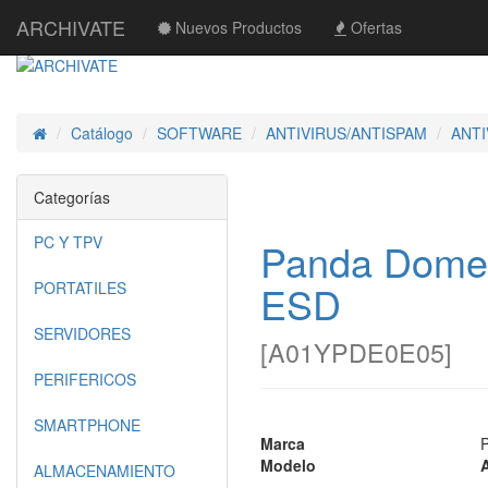
ARCHIVATE
Nuevos Productos
Ofertas
Catálogo
SOFTWARE
ANTIVIRUS/ANTISPAM
ANT
Inicio
Categorías
PC Y TPV
Panda Dome E
ESD
PORTATILES
SERVIDORES
[
A01YPDE0E05
]
PERIFERICOS
SMARTPHONE
Marca
Modelo
ALMACENAMIENTO