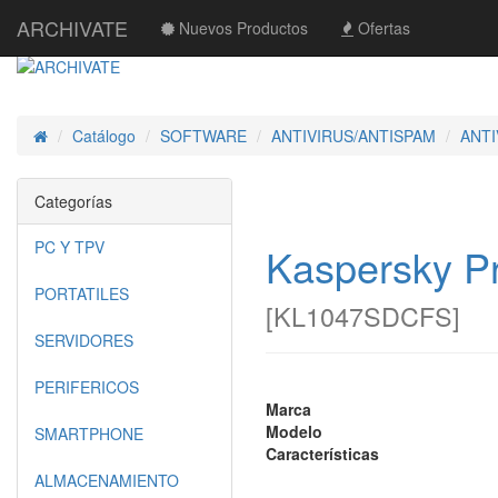
ARCHIVATE
Nuevos Productos
Ofertas
Catálogo
SOFTWARE
ANTIVIRUS/ANTISPAM
ANT
Inicio
Categorías
PC Y TPV
Kaspersky P
PORTATILES
[
KL1047SDCFS
]
SERVIDORES
PERIFERICOS
Marca
Modelo
SMARTPHONE
Características
ALMACENAMIENTO