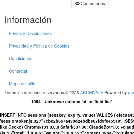
Comentarios
Información
Envíos y Devoluciones
Privacidad y Política de Cookies
Condiciones
Contactar
Mapa del sitio
Todos los derechos reservados © 2026
ARCHIVATE
Powered by
arc
1054 - Unknown column 'id' in 'field list'
INSERT INTO sessions (sesskey, expiry, value) VALUES ('efecaa4
'sessiontoken|s:32:\"7cbe2b667a490d24bdbe67fd9fe45519\";SES
like Gecko) Chrome/131.0.0.0 Safari/537.36; ClaudeBot/1.0; +cla
{}s:5:\"total\";i:0;s:6:\"weight\";i:0;s:12:\"content_type\";b:0;}