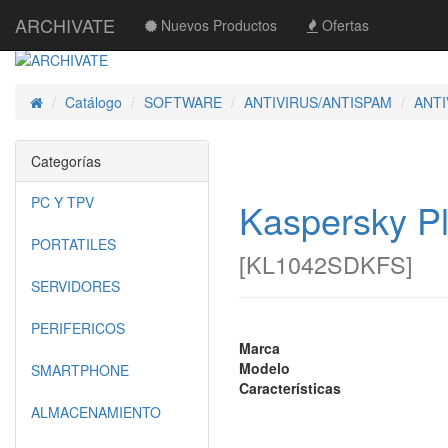
ARCHIVATE
Nuevos Productos
Ofertas
Catálogo
SOFTWARE
ANTIVIRUS/ANTISPAM
ANT
Inicio
Categorías
PC Y TPV
Kaspersky P
PORTATILES
[
KL1042SDKFS
]
SERVIDORES
PERIFERICOS
Marca
Modelo
SMARTPHONE
Características
ALMACENAMIENTO