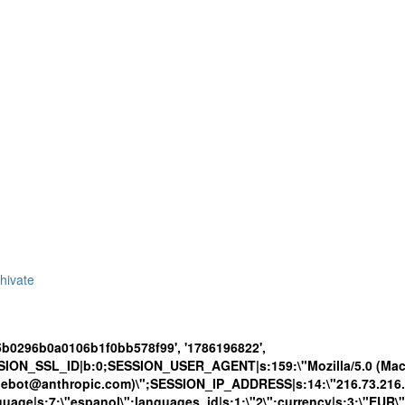
hivate
5b0296b0a0106b1f0bb578f99', '1786196822',
SION_SSL_ID|b:0;SESSION_USER_AGENT|s:159:\"Mozilla/5.0 (Maci
udebot@anthropic.com)\";SESSION_IP_ADDRESS|s:14:\"216.73.216.15
language|s:7:\"espanol\";languages_id|s:1:\"2\";currency|s:3:\"EUR\