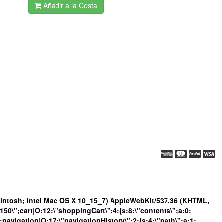
Añadir a la Cesta
ntosh; Intel Mac OS X 10_15_7) AppleWebKit/537.36 (KHTML,
0\";cart|O:12:\"shoppingCart\":4:{s:8:\"contents\";a:0:
";navigation|O:17:\"navigationHistory\":2:{s:4:\"path\";a:1: