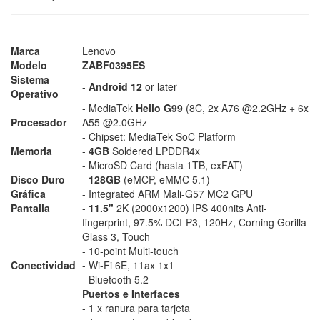
Marca
Lenovo
Modelo
ZABF0395ES
Sistema
-
Android 12
or later
Operativo
- MediaTek
Helio G99
(8C, 2x A76 @2.2GHz + 6x
Procesador
A55 @2.0GHz
- Chipset: MediaTek SoC Platform
Memoria
-
4GB
Soldered LPDDR4x
- MicroSD Card (hasta 1TB, exFAT)
Disco Duro
-
128GB
(eMCP, eMMC 5.1)
Gráfica
- Integrated ARM Mali-G57 MC2 GPU
Pantalla
-
11.5"
2K (2000x1200) IPS 400nits Anti-
fingerprint, 97.5% DCI-P3, 120Hz, Corning Gorilla
Glass 3, Touch
- 10-point Multi-touch
Conectividad
- Wi-Fi 6E, 11ax 1x1
- Bluetooth 5.2
Puertos e Interfaces
- 1 x ranura para tarjeta