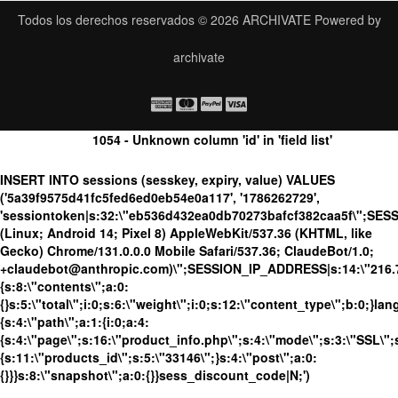
Todos los derechos reservados © 2026
ARCHIVATE
Powered by
archivate
1054 - Unknown column 'id' in 'field list'
INSERT INTO sessions (sesskey, expiry, value) VALUES
('5a39f9575d41fc5fed6ed0eb54e0a117', '1786262729',
'sessiontoken|s:32:\"eb536d432ea0db70273bafcf382caa5f\";SES
(Linux; Android 14; Pixel 8) AppleWebKit/537.36 (KHTML, like
Gecko) Chrome/131.0.0.0 Mobile Safari/537.36; ClaudeBot/1.0;
+claudebot@anthropic.com)\";SESSION_IP_ADDRESS|s:14:\"216.73.
{s:8:\"contents\";a:0:
{}s:5:\"total\";i:0;s:6:\"weight\";i:0;s:12:\"content_type\";b:0;}
{s:4:\"path\";a:1:{i:0;a:4:
{s:4:\"page\";s:16:\"product_info.php\";s:4:\"mode\";s:3:\"SSL\";s
{s:11:\"products_id\";s:5:\"33146\";}s:4:\"post\";a:0:
{}}}s:8:\"snapshot\";a:0:{}}sess_discount_code|N;')