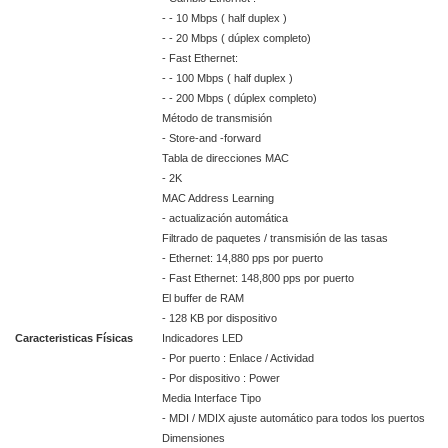
- - 10 Mbps ( half duplex )
- - 20 Mbps ( dúplex completo)
- Fast Ethernet:
- - 100 Mbps ( half duplex )
- - 200 Mbps ( dúplex completo)
Método de transmisión
- Store-and -forward
Tabla de direcciones MAC
- 2K
MAC Address Learning
- actualización automática
Filtrado de paquetes / transmisión de las tasas
- Ethernet: 14,880 pps por puerto
- Fast Ethernet: 148,800 pps por puerto
El buffer de RAM
- 128 KB por dispositivo
Caracteristicas Físicas
Indicadores LED
- Por puerto : Enlace / Actividad
- Por dispositivo : Power
Media Interface Tipo
- MDI / MDIX ajuste automático para todos los puertos
Dimensiones