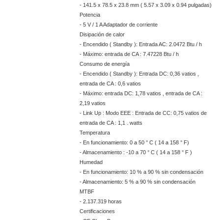
- 141.5 x 78.5 x 23.8 mm ( 5.57 x 3.09 x 0.94 pulgadas)
Potencia
- 5 V / 1 A Adaptador de corriente
Disipación de calor
- Encendido ( Standby ): Entrada AC: 2.0472 Btu / h
- Máximo: entrada de CA : 7.47228 Btu / h
Consumo de energía
- Encendido ( Standby ): Entrada DC: 0,36 vatios ,
entrada de CA : 0,6 vatios
- Máximo: entrada DC: 1,78 vatios , entrada de CA :
2,19 vatios
- Link Up : Modo EEE : Entrada de CC: 0,75 vatios de
entrada de CA : 1,1 . watts
Temperatura
- En funcionamiento: 0 a 50 ° C ( 14 a 158 ° F)
- Almacenamiento : -10 a 70 ° C ( 14 a 158 ° F )
Humedad
- En funcionamiento: 10 % a 90 % sin condensación
- Almacenamiento: 5 % a 90 % sin condensación
MTBF
- 2.137.319 horas
Certificaciones