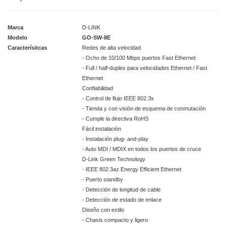
Marca
D-LINK
Modelo
GO-SW-8E
Caracterísitcas
Redes de alta velocidad
- Ocho de 10/100 Mbps puertos Fast Ethernet
- Full / half-duplex para velocidades Ethernet / Fast
Ethernet
Confiabilidad
- Control de flujo IEEE 802.3x
- Tienda y con visión de esquema de conmutación
- Cumple la directiva RoHS
Fácil instalación
- Instalación plug- and-play
- Auto MDI / MDIX en todos los puertos de cruce
D-Link Green Technology
- IEEE 802.3az Energy Efficient Ethernet
- Puerto standby
- Detección de longitud de cable
- Detección de estado de enlace
Diseño con estilo
- Chasis compacto y ligero