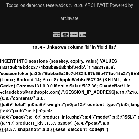
Todos los derechos reservados © 2026
ARCHIVATE
Powered by
archivate
1054 - Unknown column 'id' in 'field list'
INSERT INTO sessions (sesskey, expiry, value) VALUES
('8a136b19bdcc2771b38b99d8b4bf04db', '1786247858',
'sessiontoken|s:32:\"6bbba5e26c7d432fb87b55e471bc15c2\";SE
(Linux; Android 14; Pixel 8) AppleWebKit/537.36 (KHTML, like
Gecko) Chrome/131.0.0.0 Mobile Safari/537.36; ClaudeBot/1.0;
+claudebot@anthropic.com)\";SESSION_IP_ADDRESS|s:13:\"216.73.
{s:8:\"contents\";a:0:
{}s:5:\"total\";i:0;s:6:\"weight\";i:0;s:12:\"content_type\";b:0;}
{s:4:\"path\";a:1:{i:0;a:4:
{s:4:\"page\";s:16:\"product_info.php\";s:4:\"mode\";s:3:\"SSL\";s
{s:11:\"products_id\";s:5:\"32036\";}s:4:\"post\";a:0:
{}}}s:8:\"snapshot\";a:0:{}}sess_discount_code|N;')