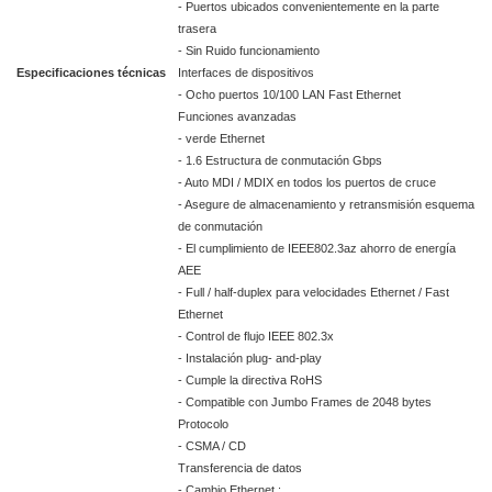
- Puertos ubicados convenientemente en la parte
trasera
- Sin Ruido funcionamiento
Especificaciones técnicas
Interfaces de dispositivos
- Ocho puertos 10/100 LAN Fast Ethernet
Funciones avanzadas
- verde Ethernet
- 1.6 Estructura de conmutación Gbps
- Auto MDI / MDIX en todos los puertos de cruce
- Asegure de almacenamiento y retransmisión esquema
de conmutación
- El cumplimiento de IEEE802.3az ahorro de energía
AEE
- Full / half-duplex para velocidades Ethernet / Fast
Ethernet
- Control de flujo IEEE 802.3x
- Instalación plug- and-play
- Cumple la directiva RoHS
- Compatible con Jumbo Frames de 2048 bytes
Protocolo
- CSMA / CD
Transferencia de datos
- Cambio Ethernet :