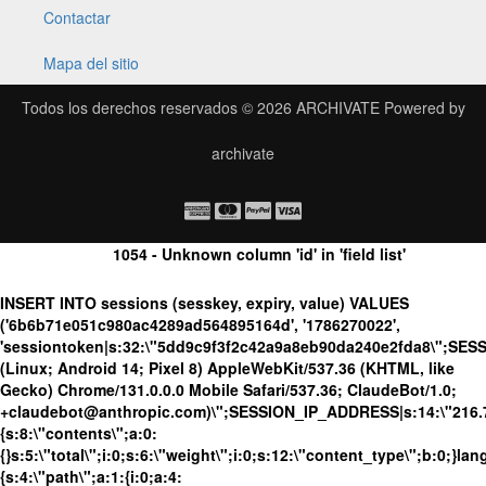
Contactar
Mapa del sitio
Todos los derechos reservados © 2026
ARCHIVATE
Powered by
archivate
1054 - Unknown column 'id' in 'field list'
INSERT INTO sessions (sesskey, expiry, value) VALUES
('6b6b71e051c980ac4289ad564895164d', '1786270022',
'sessiontoken|s:32:\"5dd9c9f3f2c42a9a8eb90da240e2fda8\";SES
(Linux; Android 14; Pixel 8) AppleWebKit/537.36 (KHTML, like
Gecko) Chrome/131.0.0.0 Mobile Safari/537.36; ClaudeBot/1.0;
+claudebot@anthropic.com)\";SESSION_IP_ADDRESS|s:14:\"216.73.
{s:8:\"contents\";a:0:
{}s:5:\"total\";i:0;s:6:\"weight\";i:0;s:12:\"content_type\";b:0;}
{s:4:\"path\";a:1:{i:0;a:4: