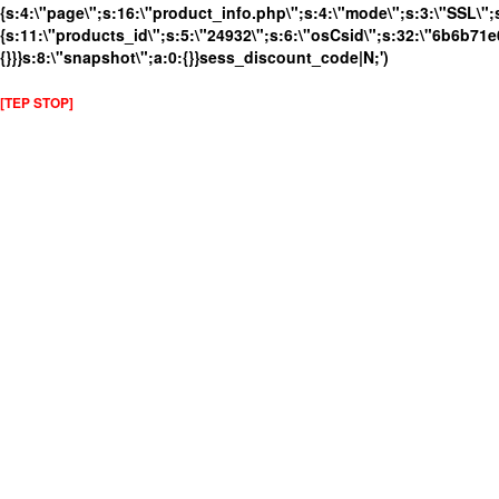
{s:4:\"page\";s:16:\"product_info.php\";s:4:\"mode\";s:3:\"SSL\";s
{s:11:\"products_id\";s:5:\"24932\";s:6:\"osCsid\";s:32:\"6b6b7
{}}}s:8:\"snapshot\";a:0:{}}sess_discount_code|N;')
[TEP STOP]