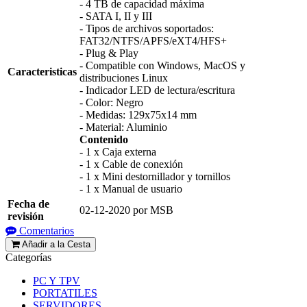
- 4 TB de capacidad máxima
- SATA I, II y III
- Tipos de archivos soportados:
FAT32/NTFS/APFS/eXT4/HFS+
- Plug & Play
- Compatible con Windows, MacOS y
Caracteristicas
distribuciones Linux
- Indicador LED de lectura/escritura
- Color: Negro
- Medidas: 129x75x14 mm
- Material: Aluminio
Contenido
- 1 x Caja externa
- 1 x Cable de conexión
- 1 x Mini destornillador y tornillos
- 1 x Manual de usuario
Fecha de
02-12-2020 por MSB
revisión
Comentarios
Añadir a la Cesta
Categorías
PC Y TPV
PORTATILES
SERVIDORES