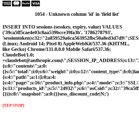
1054 - Unknown column 'id' in 'field list'
INSERT INTO sessions (sesskey, expiry, value) VALUES
('39ca5ff5cae4e03c8aa539bcce39fa3b', '1786278793',
'sessiontoken|s:32:\"2a859529a6ca563952fbc50a8ed3d7d9\"
(Linux; Android 14; Pixel 8) AppleWebKit/537.36 (KHTML,
like Gecko) Chrome/131.0.0.0 Mobile Safari/537.36;
ClaudeBot/1.0;
+claudebot@anthropic.com)\";SESSION_IP_ADDRESS|s:13:\"216
{s:8:\"contents\";a:0:
{}s:5:\"total\";i:0;s:6:\"weight\";i:0;s:12:\"content_type\";b:0;
{s:4:\"path\";a:1:{i:0;a:4:
{s:4:\"page\";s:16:\"product_info.php\";s:4:\"mode\";s:3:\"SSL\"
{s:11:\"products_id\";s:5:\"24932\";s:6:\"osCsid\";s:32:\"39ca5f
{}}}s:8:\"snapshot\";a:0:{}}sess_discount_code|N;')
[TEP STOP]