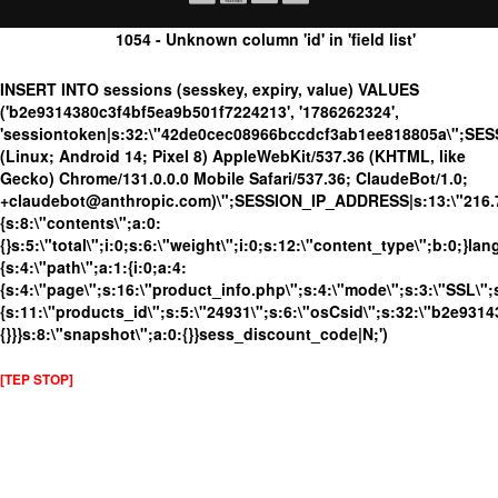
1054 - Unknown column 'id' in 'field list'
INSERT INTO sessions (sesskey, expiry, value) VALUES
('b2e9314380c3f4bf5ea9b501f7224213', '1786262324',
'sessiontoken|s:32:\"42de0cec08966bccdcf3ab1ee818805a\";SE
(Linux; Android 14; Pixel 8) AppleWebKit/537.36 (KHTML, like
Gecko) Chrome/131.0.0.0 Mobile Safari/537.36; ClaudeBot/1.0;
+claudebot@anthropic.com)\";SESSION_IP_ADDRESS|s:13:\"216.73.
{s:8:\"contents\";a:0:
{}s:5:\"total\";i:0;s:6:\"weight\";i:0;s:12:\"content_type\";b:0;}
{s:4:\"path\";a:1:{i:0;a:4:
{s:4:\"page\";s:16:\"product_info.php\";s:4:\"mode\";s:3:\"SSL\";s
{s:11:\"products_id\";s:5:\"24931\";s:6:\"osCsid\";s:32:\"b2e931
{}}}s:8:\"snapshot\";a:0:{}}sess_discount_code|N;')
[TEP STOP]