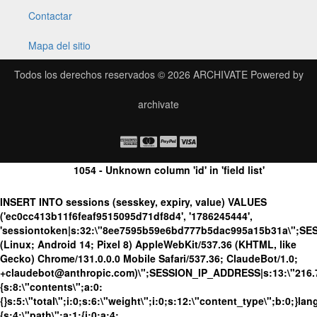
Contactar
Mapa del sitio
Todos los derechos reservados © 2026
ARCHIVATE
Powered by
archivate
1054 - Unknown column 'id' in 'field list'
INSERT INTO sessions (sesskey, expiry, value) VALUES
('ec0cc413b11f6feaf9515095d71df8d4', '1786245444',
'sessiontoken|s:32:\"8ee7595b59e6bd777b5dac995a15b31a\";SE
(Linux; Android 14; Pixel 8) AppleWebKit/537.36 (KHTML, like
Gecko) Chrome/131.0.0.0 Mobile Safari/537.36; ClaudeBot/1.0;
+claudebot@anthropic.com)\";SESSION_IP_ADDRESS|s:13:\"216.73.
{s:8:\"contents\";a:0:
{}s:5:\"total\";i:0;s:6:\"weight\";i:0;s:12:\"content_type\";b:0;}
{s:4:\"path\";a:1:{i:0;a:4: