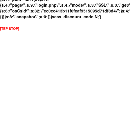
{s:4:\"page\";s:9:\"login.php\";s:4:\"mode\";s:3:\"SSL\";s:3:\"get\
{s:6:\"osCsid\";s:32:\"ec0cc413b11f6feaf9515095d71df8d4\";}s:4:\
{}}}s:8:\"snapshot\";a:0:{}}sess_discount_code|N;')
[TEP STOP]