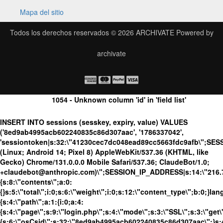
Mapa del sitio
Todos los derechos reservados © 2026
ARCHIVATE
Powered by
archivate
1054 - Unknown column 'id' in 'field list'
INSERT INTO sessions (sesskey, expiry, value) VALUES
('8ed9ab4995acb602240835c86d307aac', '1786337042',
'sessiontoken|s:32:\"41230cec7dc048ead89cc5663fdc9afb\";SES
(Linux; Android 14; Pixel 8) AppleWebKit/537.36 (KHTML, like
Gecko) Chrome/131.0.0.0 Mobile Safari/537.36; ClaudeBot/1.0;
+claudebot@anthropic.com)\";SESSION_IP_ADDRESS|s:14:\"216.73.
{s:8:\"contents\";a:0:
{}s:5:\"total\";i:0;s:6:\"weight\";i:0;s:12:\"content_type\";b:0;}
{s:4:\"path\";a:1:{i:0;a:4:
{s:4:\"page\";s:9:\"login.php\";s:4:\"mode\";s:3:\"SSL\";s:3:\"get\
{s:6:\"osCsid\";s:32:\"8ed9ab4995acb602240835c86d307aac\";}s:4