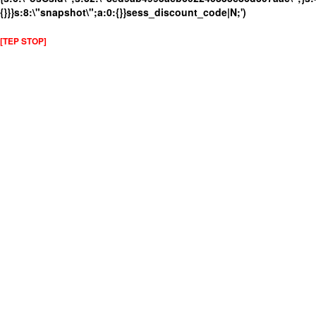
{}}}s:8:\"snapshot\";a:0:{}}sess_discount_code|N;')
[TEP STOP]