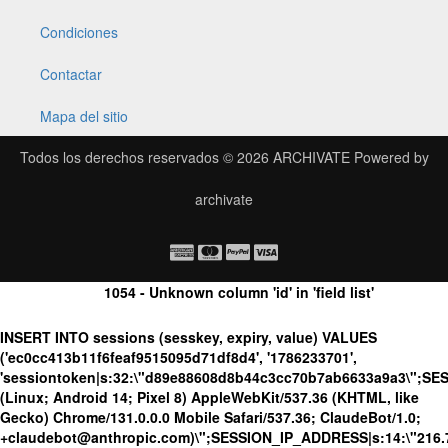
Condiciones
Contactar
Mapa del sitio
Todos los derechos reservados © 2026
ARCHIVATE
Powered by
archivate
1054 - Unknown column 'id' in 'field list'
INSERT INTO sessions (sesskey, expiry, value) VALUES
('ec0cc413b11f6feaf9515095d71df8d4', '1786233701',
'sessiontoken|s:32:\"d89e88608d8b44c3cc70b7ab6633a9a3\";SE
(Linux; Android 14; Pixel 8) AppleWebKit/537.36 (KHTML, like
Gecko) Chrome/131.0.0.0 Mobile Safari/537.36; ClaudeBot/1.0;
+claudebot@anthropic.com)\";SESSION_IP_ADDRESS|s:14:\"216.73.