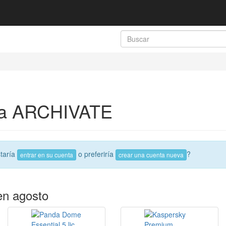
 a ARCHIVATE
taría
o preferiría
?
entrar en su cuenta
crear una cuenta nueva
en agosto