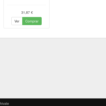
31,87
€
Ver
Comprar
hivate