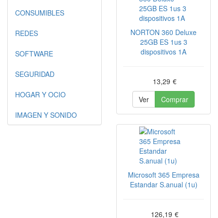
CONSUMIBLES
NORTON 360 Deluxe
REDES
25GB ES 1us 3
dispositivos 1A
SOFTWARE
SEGURIDAD
13,29
€
HOGAR Y OCIO
Ver
Comprar
IMAGEN Y SONIDO
Microsoft 365 Empresa
Estandar S.anual (1u)
126,19
€