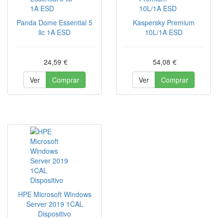
Panda Dome Essential 5
Kaspersky Premium
lic 1A ESD
10L/1A ESD
24,59
€
54,08
€
Ver
Comprar
Ver
Comprar
HPE Microsoft Windows
Server 2019 1CAL
Dispositivo