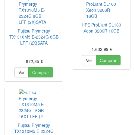
HPE ProLiant DL160
Fujitsu Prymergy
Xeon 3206R 16GB
TX1310M5 E-2324G 8GB
LFF (2X)SATA
1.632,99
€
Ver
Comprar
872,85
€
Ver
Comprar
Fujitsu Prymergy
TX1310M5 E-2324G