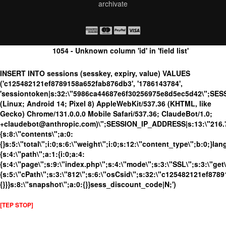
archivate
1054 - Unknown column 'id' in 'field list'
INSERT INTO sessions (sesskey, expiry, value) VALUES
('c125482121ef8789158a652fab876db3', '1786143784',
'sessiontoken|s:32:\"5986ca44687e6f30256975e8d5ec5d42\";SES
(Linux; Android 14; Pixel 8) AppleWebKit/537.36 (KHTML, like
Gecko) Chrome/131.0.0.0 Mobile Safari/537.36; ClaudeBot/1.0;
+claudebot@anthropic.com)\";SESSION_IP_ADDRESS|s:13:\"216.73.
{s:8:\"contents\";a:0:
{}s:5:\"total\";i:0;s:6:\"weight\";i:0;s:12:\"content_type\";b:0;}
{s:4:\"path\";a:1:{i:0;a:4:
{s:4:\"page\";s:9:\"index.php\";s:4:\"mode\";s:3:\"SSL\";s:3:\"get\
{s:5:\"cPath\";s:3:\"812\";s:6:\"osCsid\";s:32:\"c125482121ef878
{}}}s:8:\"snapshot\";a:0:{}}sess_discount_code|N;')
[TEP STOP]