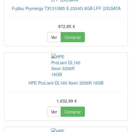
Fujitsu Prymergy TX1310M5 E-2324G 8GB LFF (2X)SATA
872,85
€
Ver
Comprar
HPE ProLiant DL160 Xeon 3206R 16GB
1.632,99
€
Ver
Comprar