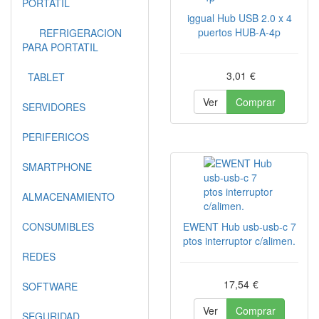
PORTATIL
iggual Hub USB 2.0 x 4
puertos HUB-A-4p
REFRIGERACION
PARA PORTATIL
3,01
€
TABLET
Ver
Comprar
SERVIDORES
PERIFERICOS
SMARTPHONE
ALMACENAMIENTO
CONSUMIBLES
EWENT Hub usb-usb-c 7
ptos interruptor c/alimen.
REDES
17,54
€
SOFTWARE
Ver
Comprar
SEGURIDAD