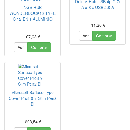
Delock Hub USB 4p C 7/
NGS HUB
A a 3 x USB 2.0 A
WONDERDOCK12 TYPE
C 12 EN 1 ALUMINIO
11,20
€
Ver
Comprar
67,68
€
Ver
Comprar
Microsoft Surface Type
Cover Pro8-9 + Slim Pen2
Bl
208,54
€