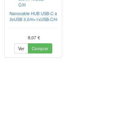
Nanocable HUB USB-C a
3xUSB 3.0/H+1xUSB-C/H
8,07
€
Ver
Comprar