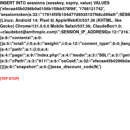
INSERT INTO sessions (sesskey, expiry, value) VALUES
('efecaa45b0296b0a0106b1f0bb578f99', '1786121742',
'sessiontoken|s:32:\"17914f5fb104d77d9535157f68cd99a9\";SES
(Linux; Android 14; Pixel 8) AppleWebKit/537.36 (KHTML, like
Gecko) Chrome/131.0.0.0 Mobile Safari/537.36; ClaudeBot/1.0;
+claudebot@anthropic.com)\";SESSION_IP_ADDRESS|s:12:\"216.73.
{s:8:\"contents\";a:0:
{}s:5:\"total\";i:0;s:6:\"weight\";i:0;s:12:\"content_type\";b:0;}
{s:4:\"path\";a:1:{i:0;a:4:
{s:4:\"page\";s:9:\"index.php\";s:4:\"mode\";s:3:\"SSL\";s:3:\"get\
{s:5:\"cPath\";s:3:\"811\";s:6:\"osCsid\";s:32:\"efecaa45b0296b0a
{}}}s:8:\"snapshot\";a:0:{}}sess_discount_code|N;')
[TEP STOP]