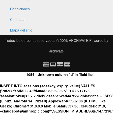
Condiciones
Contactar
Mapa del sitio
Todos los derechos reservados © 2026
ARCHIVATE
Powered by
archivate
1054 - Unknown column 'id' in 'field list'
INSERT INTO sessions (sesskey, expiry, value) VALUES
('78fc08fabdd30845fd40ad579359659b', '1786217125',
'sessiontoken|s:32:\"dfeb8daee5c52ed4a7f228dbba29fce3\";SES
(Linux; Android 14; Pixel 8) AppleWebKit/537.36 (KHTML, like
Gecko) Chrome/131.0.0.0 Mobile Safari/537.36; ClaudeBot/1.0;
+claudebot@anthropic.com)\";SESSION_IP_ADDRESS|s:14:\"216.73.