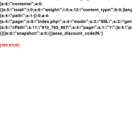
{s:8:\"contents\";a:0:
{}s:5:\"total\";i:0;s:6:\"weight\";i:0;s:12:\"content_type\";b:0;}
{s:4:\"path\";a:1:{i:0;a:4:
{s:4:\"page\";s:9:\"index.php\";s:4:\"mode\";s:3:\"SSL\";s:3:\"get\
{s:5:\"cPath\";s:11:\"810_765_867\";s:4:\"page\";s:1:\"1\";}s:4:\"p
{}}}s:8:\"snapshot\";a:0:{}}sess_discount_code|N;')
[TEP STOP]