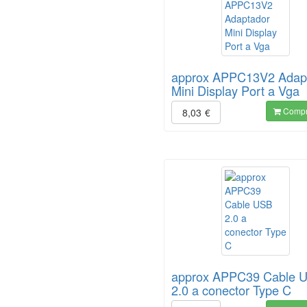
approx APPC13V2 Adap
Mini Display Port a Vga
Compr
8,03
€
approx APPC39 Cable 
2.0 a conector Type C