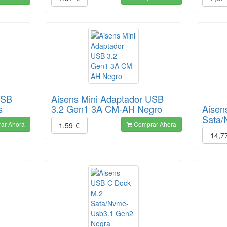
USB
Aisens Mini Adaptador USB
s
3.2 Gen1 3A CM-AH Negro
Aisen
Sata/
ar Ahora
Comprar Ahora
1,59
€
14,7