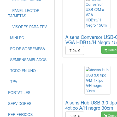
PANEL LECTOR
TARJETAS
VISORES PARA TPV
Aisens Conversor USB-
MINI PC
VGA HDB15/H Negro 1
PC DE SOBREMESA
Compr
7,24
€
SEMIENSAMBLADOS
TODO EN UNO
TPV
PORTATILES
Aisens Hub USB 3.0 tipo
SERVIDORES
4xtipo A/H negro 30cm
PERIFERICOS
Compr
5,61
€