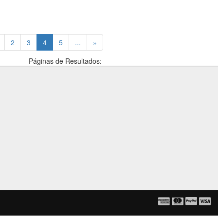
(current)
2
3
4
5
...
»
Páginas de Resultados: