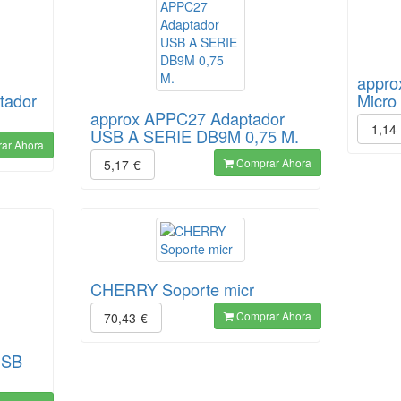
appro
tador
Micro
approx APPC27 Adaptador
1,14
USB A SERIE DB9M 0,75 M.
ar Ahora
Comprar Ahora
5,17
€
CHERRY Soporte micr
Comprar Ahora
70,43
€
USB