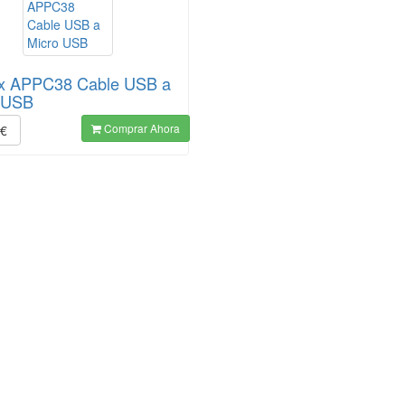
x APPC38 Cable USB a
 USB
Comprar Ahora
€