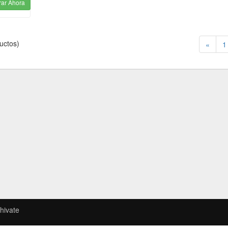
ar Ahora
uctos)
«
1
hivate