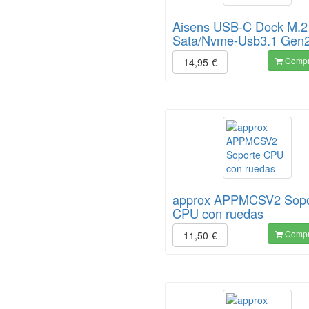
Aisens USB-C Dock M.2
Sata/Nvme-Usb3.1 Gen2
Compr
14,95
€
approx APPMCSV2 Sopo
CPU con ruedas
Compr
11,50
€