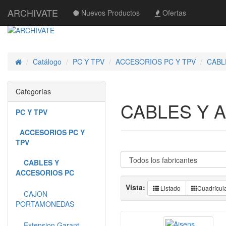
ARCHIVATE
Nuevos Productos
Ofertas
Catálogo
PC Y TPV
ACCESORIOS PC Y TPV
CABL
Inicio
Categorías
CABLES Y 
PC Y TPV
ACCESORIOS PC Y
TPV
CABLES Y
ACCESORIOS PC
Vista:
Listado
Cuadrícul
CAJON
PORTAMONEDAS
Extension Garant