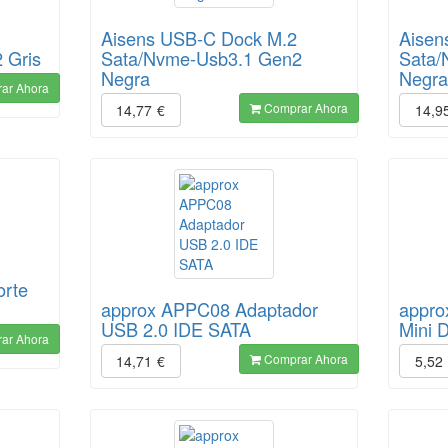
Aisens USB-C Dock M.2
Aisen
 Gris
Sata/Nvme-Usb3.1 Gen2
Sata/
Negra
Negr
ar Ahora
Comprar Ahora
14,77
€
14,9
rte
approx APPC08 Adaptador
appro
USB 2.0 IDE SATA
Mini 
ar Ahora
Comprar Ahora
14,71
€
5,52