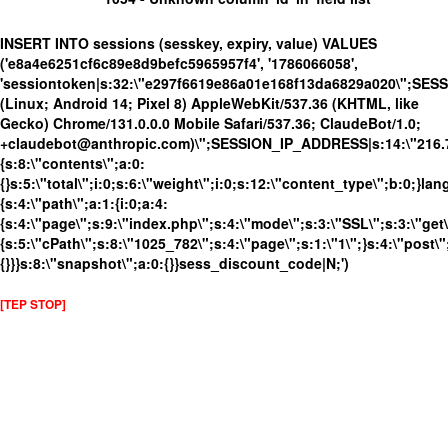
INSERT INTO sessions (sesskey, expiry, value) VALUES
('e8a4e6251cf6c89e8d9befc5965957f4', '1786066058',
'sessiontoken|s:32:\"e297f6619e86a01e168f13da6829a020\";SES
(Linux; Android 14; Pixel 8) AppleWebKit/537.36 (KHTML, like
Gecko) Chrome/131.0.0.0 Mobile Safari/537.36; ClaudeBot/1.0;
+claudebot@anthropic.com)\";SESSION_IP_ADDRESS|s:14:\"216.73.
{s:8:\"contents\";a:0:
{}s:5:\"total\";i:0;s:6:\"weight\";i:0;s:12:\"content_type\";b:0;}
{s:4:\"path\";a:1:{i:0;a:4:
{s:4:\"page\";s:9:\"index.php\";s:4:\"mode\";s:3:\"SSL\";s:3:\"get\
{s:5:\"cPath\";s:8:\"1025_782\";s:4:\"page\";s:1:\"1\";}s:4:\"post\"
{}}}s:8:\"snapshot\";a:0:{}}sess_discount_code|N;')
[TEP STOP]