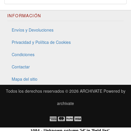
INFORMACIÓN
Envíos y Devoluciones
Privacidad y Política de Cookies
Condiciones
Contactar
Mapa del sitio
Todos los derechos reservados © 2026
ARCHIVATE
Powered by
archivate
1054 - Unknown column 'id' in 'field list'