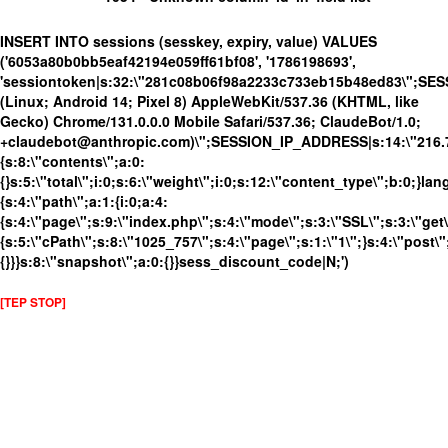
INSERT INTO sessions (sesskey, expiry, value) VALUES
('6053a80b0bb5eaf42194e059ff61bf08', '1786198693',
'sessiontoken|s:32:\"281c08b06f98a2233c733eb15b48ed83\";SE
(Linux; Android 14; Pixel 8) AppleWebKit/537.36 (KHTML, like
Gecko) Chrome/131.0.0.0 Mobile Safari/537.36; ClaudeBot/1.0;
+claudebot@anthropic.com)\";SESSION_IP_ADDRESS|s:14:\"216.73.
{s:8:\"contents\";a:0:
{}s:5:\"total\";i:0;s:6:\"weight\";i:0;s:12:\"content_type\";b:0;}
{s:4:\"path\";a:1:{i:0;a:4:
{s:4:\"page\";s:9:\"index.php\";s:4:\"mode\";s:3:\"SSL\";s:3:\"get\
{s:5:\"cPath\";s:8:\"1025_757\";s:4:\"page\";s:1:\"1\";}s:4:\"post\"
{}}}s:8:\"snapshot\";a:0:{}}sess_discount_code|N;')
[TEP STOP]