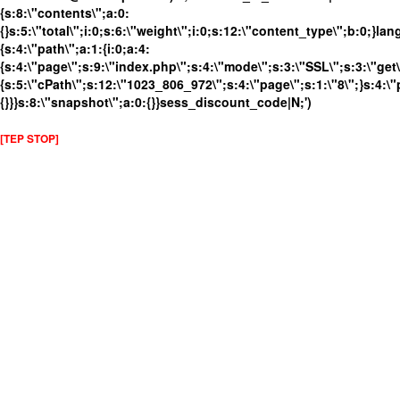
{s:8:\"contents\";a:0:
{}s:5:\"total\";i:0;s:6:\"weight\";i:0;s:12:\"content_type\";b:0;}
{s:4:\"path\";a:1:{i:0;a:4:
{s:4:\"page\";s:9:\"index.php\";s:4:\"mode\";s:3:\"SSL\";s:3:\"get\
{s:5:\"cPath\";s:12:\"1023_806_972\";s:4:\"page\";s:1:\"8\";}s:4:\"
{}}}s:8:\"snapshot\";a:0:{}}sess_discount_code|N;')
[TEP STOP]