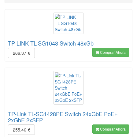
TP-LINK TL-SG1048 Switch 48xGb
Comprar Ahora
266,37
€
TP-Link TL-SG1428PE Switch 24xGbE PoE+
2xGbE 2xSFP
Comprar Ahora
255,46
€