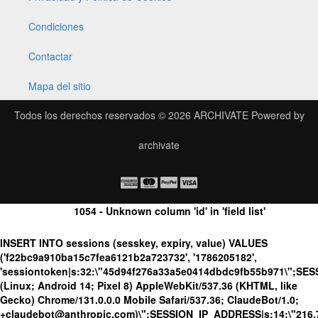
Condiciones
Contactar
Mapa del sitio
Todos los derechos reservados © 2026
ARCHIVATE
Powered by
archivate
1054 - Unknown column 'id' in 'field list'
INSERT INTO sessions (sesskey, expiry, value) VALUES
('f22bc9a910ba15c7fea6121b2a723732', '1786205182',
'sessiontoken|s:32:\"45d94f276a33a5e0414dbdc9fb55b971\";SE
(Linux; Android 14; Pixel 8) AppleWebKit/537.36 (KHTML, like
Gecko) Chrome/131.0.0.0 Mobile Safari/537.36; ClaudeBot/1.0;
+claudebot@anthropic.com)\";SESSION_IP_ADDRESS|s:14:\"216.73.