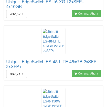
Ubiquiti EdgeSwitch ES-16-XG 12xSFP+
4x10GB
Comprar Ahora
492,52
€
Ubiquiti EdgeSwitch ES-48-LITE 48xGB 2xSFP
2xSFP+
Comprar Ahora
367,71
€