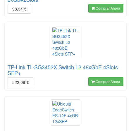
Comprar Ahora
98,34
€
TP-Link TL-SG3452X Switch L2 48xGbE 4Slots
SFP+
Comprar Ahora
522,09
€