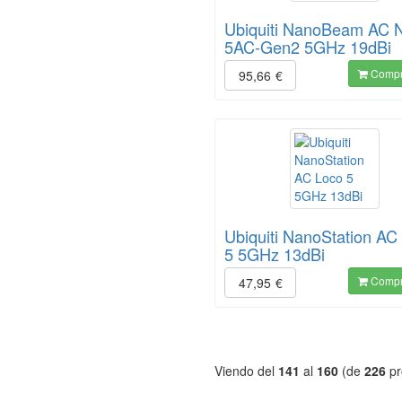
Ubiquiti NanoBeam AC 
5AC-Gen2 5GHz 19dBi
Compr
95,66
€
Ubiquiti NanoStation AC
5 5GHz 13dBi
Compr
47,95
€
Viendo del
141
al
160
(de
226
pr