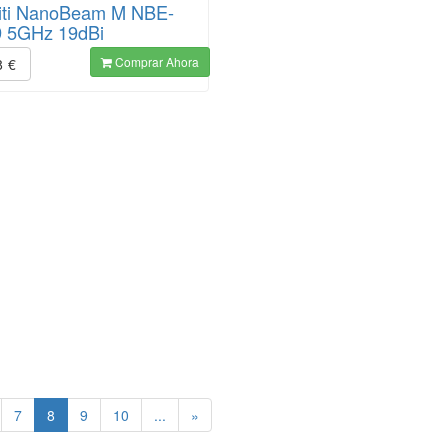
iti NanoBeam M NBE-
 5GHz 19dBi
Comprar Ahora
8
€
(current)
7
8
9
10
...
»