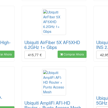
 High-
Ubiquiti AirFiber 5X AF5XHD
Ubiqu
6.2GHz 1+ Gbps
INS 
ar Ahora
Comprar Ahora
415,77
€
42,9
P-
Ubiqu
Ubiquiti AmpliFi AFI-HD
5GHz 
Router + Punto Acceso Mesh