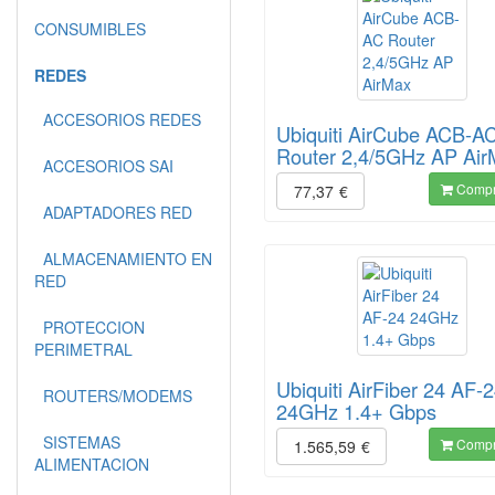
CONSUMIBLES
REDES
ACCESORIOS REDES
Ubiquiti AirCube ACB-A
Router 2,4/5GHz AP Air
ACCESORIOS SAI
Compr
77,37
€
ADAPTADORES RED
ALMACENAMIENTO EN
RED
PROTECCION
PERIMETRAL
Ubiquiti AirFiber 24 AF-
ROUTERS/MODEMS
24GHz 1.4+ Gbps
SISTEMAS
Compr
1.565,59
€
ALIMENTACION