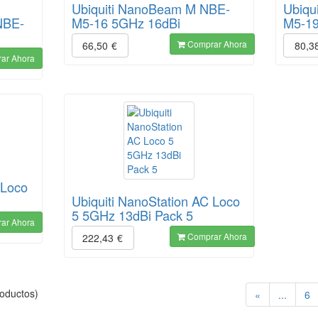
Ubiquiti NanoBeam M NBE-
Ubiqu
NBE-
M5-16 5GHz 16dBi
M5-19
Comprar Ahora
66,50
€
80,3
ar Ahora
 Loco
Ubiquiti NanoStation AC Loco
5 5GHz 13dBi Pack 5
ar Ahora
Comprar Ahora
222,43
€
oductos)
«
...
6