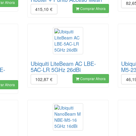
ar Ahora
82,6
Comprar Ahora
415,10
€
Ubiquiti LiteBeam AC LBE-
Ubiqu
E-
5AC-LR 5GHz 26dBi
M5-23
Comprar Ahora
102,87
€
46,1
ar Ahora