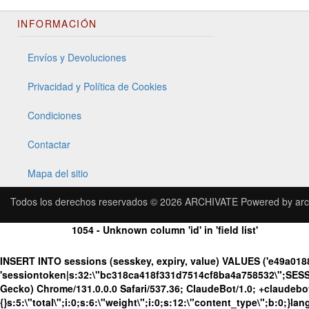
INFORMACIÓN
Envíos y Devoluciones
Privacidad y Política de Cookies
Condiciones
Contactar
Mapa del sitio
Todos los derechos reservados © 2026
ARCHIVATE
Powered by
arc
1054 - Unknown column 'id' in 'field list'
INSERT INTO sessions (sesskey, expiry, value) VALUES ('e49a018
'sessiontoken|s:32:\"bc318ca418f331d7514cf8ba4a758532\";SESS
Gecko) Chrome/131.0.0.0 Safari/537.36; ClaudeBot/1.0; +claudeb
{}s:5:\"total\";i:0;s:6:\"weight\";i:0;s:12:\"content_type\";b:0;}