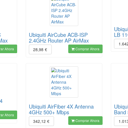
Ubiqui
C
Ubiquiti AirCube ACB-ISP
LB 1
Max
2.4GHz Router AP AirMax
1.64
ar Ahora
Comprar Ahora
28,98
€
24
Ubiquiti AirFiber 4X Antenna
Ubiqui
4GHz 500+ Mbps
Band 
ar Ahora
Comprar Ahora
342,12
€
1.01