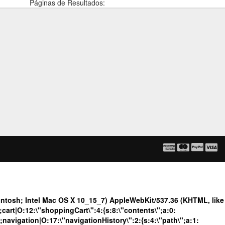
Páginas de Resultados:
tosh; Intel Mac OS X 10_15_7) AppleWebKit/537.36 (KHTML, like
art|O:12:\"shoppingCart\":4:{s:8:\"contents\";a:0:
";navigation|O:17:\"navigationHistory\":2:{s:4:\"path\";a:1: