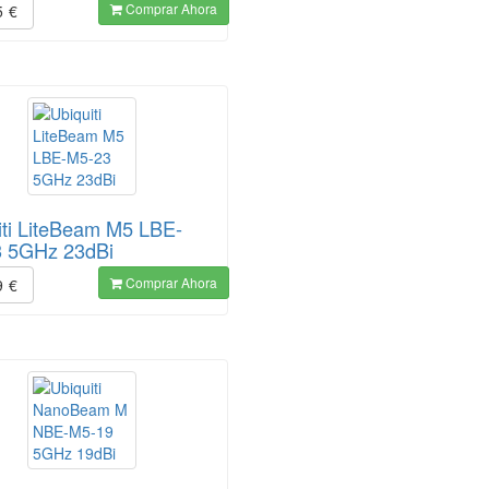
Comprar Ahora
5
€
iti LiteBeam M5 LBE-
 5GHz 23dBi
Comprar Ahora
9
€