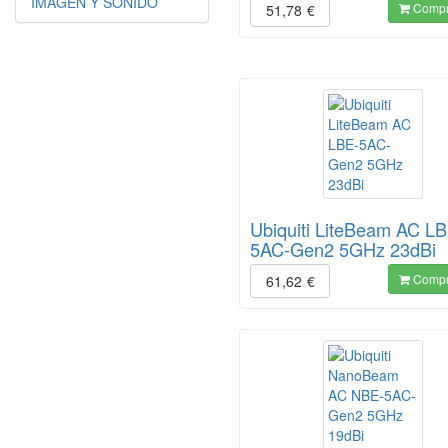
IMAGEN Y SONIDO
Compr
51,78
€
Ubiquiti LiteBeam AC LB
5AC-Gen2 5GHz 23dBi
Compr
61,62
€