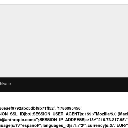
hivate
86eaef9792abc5dbf9b71ff52', '1786095456',
ION_SSL_ID|b:0;SESSION_USER_AGENT|s:159:\"Mozilla/5.0 (Macin
ot@anthropic.com)\";SESSION_IP_ADDRESS|s:13:\"216.73.217.95\";c
language|s:7:\"espanol\";languages_id|s:1:\"2\";currency|s:3:\"EUR\