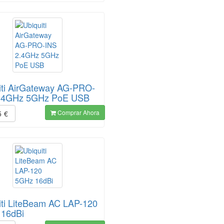
iti AirGateway AG-PRO-
2.4GHz 5GHz PoE USB
Comprar Ahora
5
€
iti LiteBeam AC LAP-120
16dBi