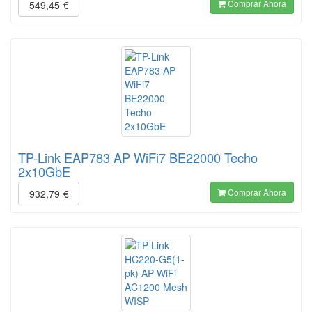
Comprar Ahora
549,45
€
TP-Link EAP783 AP WiFi7 BE22000 Techo
2x10GbE
Comprar Ahora
932,79
€