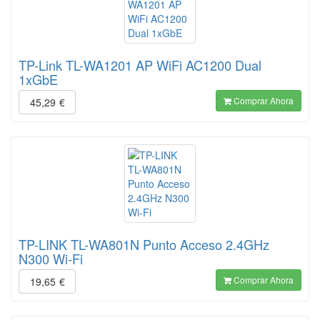
TP-Link TL-WA1201 AP WiFi AC1200 Dual
1xGbE
Comprar Ahora
45,29
€
TP-LINK TL-WA801N Punto Acceso 2.4GHz
N300 Wi-Fi
Comprar Ahora
19,65
€