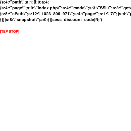
{s:4:\"path\";a:1:{i:0;a:4:
{s:4:\"page\";s:9:\"index.php\";s:4:\"mode\";s:3:\"SSL\";s:3:\"get\
{s:5:\"cPath\";s:12:\"1023_806_971\";s:4:\"page\";s:1:\"7\";}s:4:\"
{}}}s:8:\"snapshot\";a:0:{}}sess_discount_code|N;')
[TEP STOP]