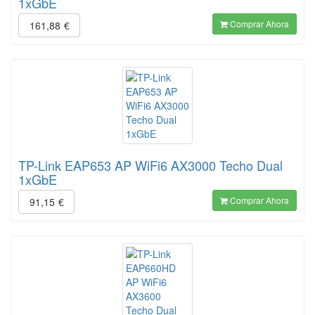
1xGbE
Comprar Ahora
161,88
€
TP-Link EAP653 AP WiFi6 AX3000 Techo Dual
1xGbE
Comprar Ahora
91,15
€