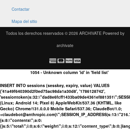
Contactar
Mapa del sitio
Todos los derechos reservados © 2026
ARCHIVATE
Powered by
archivate
1054 - Unknown column 'id' in 'field list'
INSERT INTO sessions (sesskey, expiry, value) VALUES
('41a49f640390d2f0ed75ac98da1a30d8', '1786128742',
'sessiontoken|s:32:\"dad8e6fcff1433ba09de4361ef881351\";SES
(Linux; Android 14; Pixel 8) AppleWebKit/537.36 (KHTML, like
Gecko) Chrome/131.0.0.0 Mobile Safari/537.36; ClaudeBot/1.0;
+claudebot@anthropic.com)\";SESSION_IP_ADDRESS|s:13:\"216.73.
{s:8:\"contents\";a:0:
{}s:5:\"total\";i:0;s:6:\"weight\";i:0;s:12:\"content_type\";b:0;}