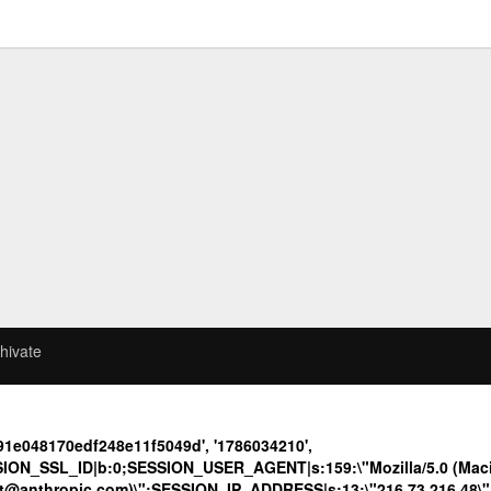
hivate
a91e048170edf248e11f5049d', '1786034210',
ION_SSL_ID|b:0;SESSION_USER_AGENT|s:159:\"Mozilla/5.0 (Macin
ot@anthropic.com)\";SESSION_IP_ADDRESS|s:13:\"216.73.216.48\";c