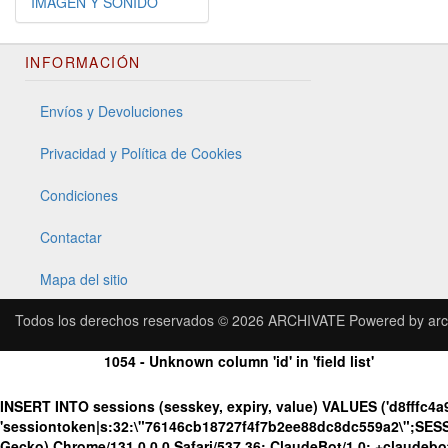
IMAGEN Y SONIDO
INFORMACIÓN
Envíos y Devoluciones
Privacidad y Política de Cookies
Condiciones
Contactar
Mapa del sitio
Todos los derechos reservados © 2026
ARCHIVATE
Powered by
arc
1054 - Unknown column 'id' in 'field list'
INSERT INTO sessions (sesskey, expiry, value) VALUES ('d8fffc4
'sessiontoken|s:32:\"76146cb18727f4f7b2ee88dc8dc559a2\";SESS
Gecko) Chrome/131.0.0.0 Safari/537.36; ClaudeBot/1.0; +claudeb