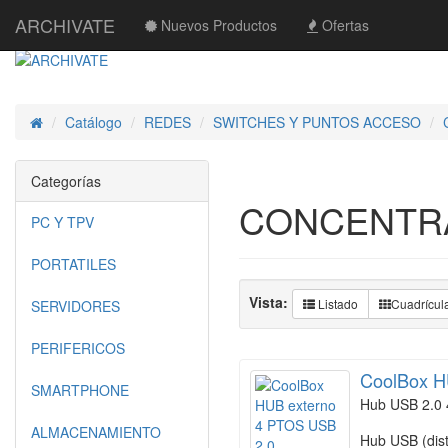
ARCHIVATE
Nuevos Productos
Ofertas
Catálogo
REDES
SWITCHES Y PUNTOS ACCESO
Inicio
Categorías
CONCENTR
PC Y TPV
PORTATILES
Vista:
Listado
Cuadrícul
SERVIDORES
PERIFERICOS
CoolBox H
SMARTPHONE
Hub USB 2.0 
ALMACENAMIENTO
Hub USB (dist