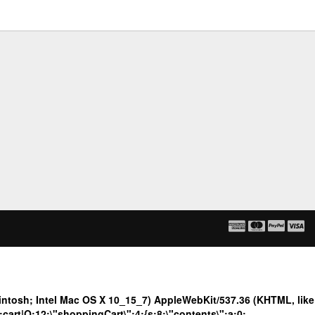
tosh; Intel Mac OS X 10_15_7) AppleWebKit/537.36 (KHTML, like
art|O:12:\"shoppingCart\":4:{s:8:\"contents\";a:0: